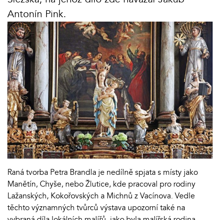
Antonín Pink.
Raná tvorba Petra Brandla je nedílně spjata s místy jako
Manětín, Chyše, nebo Žlutice, kde pracoval pro rodiny
Lažanských, Kokořovských a Michnů z Vacínova. Vedle
těchto významných tvůrců výstava upozorní také na
vybraná díla lokálních malířů, jako byla malířská rodina