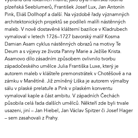
plzeňská Seeblumerů, František Josef Lux, Jan Antonín
Pink, Eliáš Dollhopf a další. Na výzdobě řady významných
architektonických projektů se podíleli malíři nástěnných
maleb. V nově dostavěné klášterní bazilice v Kladrubech
vymaloval v letech 1726–1727 bavorský malíř Kosma
Damian Asam cyklus nástěnných obrazů na motivy Te
Deum a s výjevy ze života Panny Marie a Ježíše Krista.
Asamovo dílo zásadním způsobem ovlivnilo tvorbu
západočeského umělce Julia Františka Luxe, který je
autorem maleb v klášteře premonstrátek v Chotěšově a na
zámku v Manětíně. Již zmíněný Liška je autorem výmalby
sálu v plaské prelatuře a Pink v plaském konventu
vymaloval kaple a část ambitu. V západních Čechách
působila celá řada dalších umělců. Někteří zde byli trvale
usazeni, jiní – Jan Hiebel, Jan Václav Spitzer či Josef Hager
– sem zasahovali z Prahy.