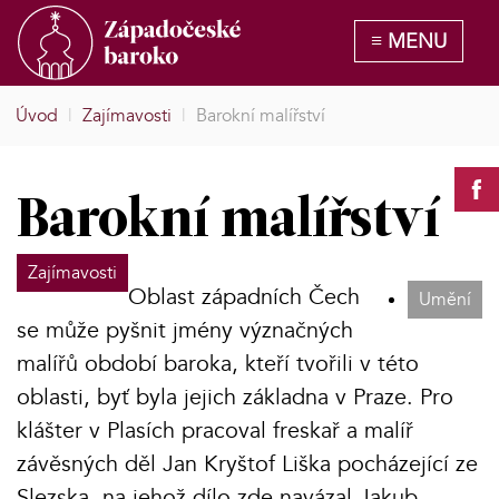
Úvod
|
Zajímavosti
|
Barokní malířství
Barokní malířství
Zajímavosti
Oblast západních Čech
Umění
se může pyšnit jmény význačných
malířů období baroka, kteří tvořili v této
oblasti, byť byla jejich základna v Praze. Pro
klášter v Plasích pracoval freskař a malíř
závěsných děl Jan Kryštof Liška pocházející ze
Slezska, na jehož dílo zde navázal Jakub