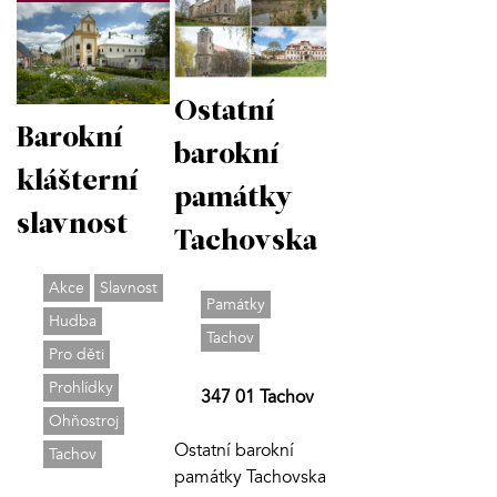
Ostatní
Barokní
barokní
klášterní
památky
slavnost
Tachovska
Akce
Slavnost
Památky
Hudba
Tachov
Pro děti
Prohlídky
347 01 Tachov
Ohňostroj
Ostatní barokní
Tachov
památky Tachovska