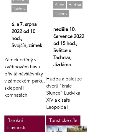
Akce
Hudba
Tachov
Tachov
6. a 7. srpna
neděle 10.
2022 od 10
července 2022
hod.,
od 15 hod.,
Svojšín, zámek
Světce u
Tachova,
Zámek oděný v
Jízdárna
květinovém hávu
přivítá návštěvníky
Hudba a balet ze
v zámeckém parku,
dvorů "krále
sklepení i
Slunce" Ludvíka
komnatách.
XIV a císaře
Leopolda I.
Barokní
Turistické cíle
slavnosti