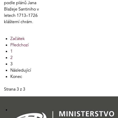
podle plánů Jana
Blažeje Santiniho v
letech 1713–1726
klášterní chrám.
Začátek
Předchozí
1
2
3
Následující
Konec
Strana 3 z 3