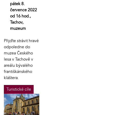
pátek 8.
července 2022
od 16 hod.,
Tachov,
muzeum
Přijďte strávit hravé
odpoledne do
muzea Českého
lesa v Tachově v
areálu bývalého
františkánského
kláštera.
Turistické cíle