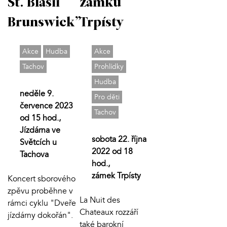
St. Blasii
zámku
Brunswick”
Trpísty
Akce
Hudba
Akce
Tachov
Prohlídky
Hudba
neděle 9.
Pro děti
července 2023
Tachov
od 15 hod.,
Jízdárna ve
sobota 22. října
Světcích u
2022 od 18
Tachova
hod.,
zámek Trpísty
Koncert sborového
zpěvu proběhne v
La Nuit des
rámci cyklu "Dveře
Chateaux rozzáří
jízdárny dokořán".
také barokní