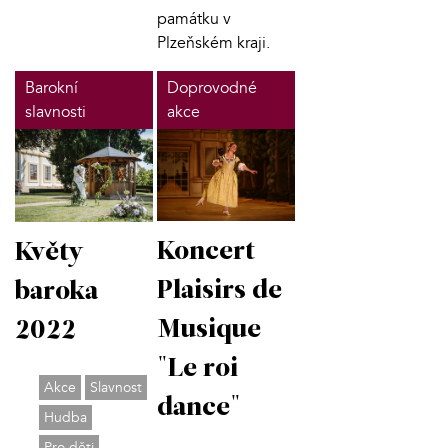
památku v
Plzeňském kraji.
Barokní
Doprovodné
slavnosti
akce
Koncert
Květy
Plaisirs de
baroka
Musique
2022
"Le roi
Akce
Slavnost
dance"
Hudba
Pro děti