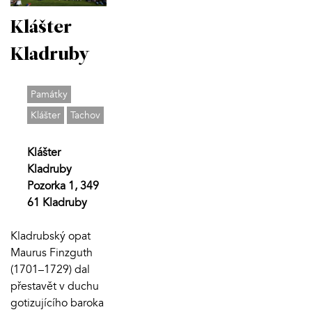
Klášter
Kladruby
Památky
Klášter
Tachov
Klášter
Kladruby
Pozorka 1, 349
61 Kladruby
Kladrubský opat
Maurus Finzguth
(1701–1729) dal
přestavět v duchu
gotizujícího baroka