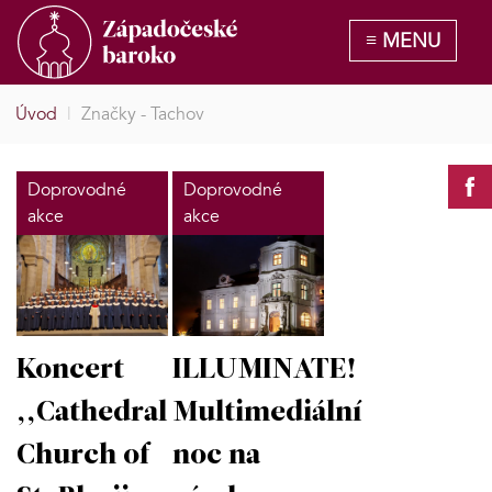
Úvod
|
Značky - Tachov
Doprovodné
Doprovodné
akce
akce
Koncert
ILLUMINATE!
,,Cathedral
Multimediální
Church of
noc na