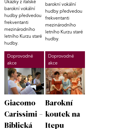
Ukázky z italské
barokní vokální
barokní vokální
hudby předvedou
hudby předvedou
frekventanti
frekventanti
mezinárodního
mezinárodního
letního Kurzu staré
letního Kurzu staré
hudby.
hudby.
Doprovodné
Doprovodné
akce
akce
Giacomo
Barokní
Carissimi -
koutek na
Biblická
Itepu