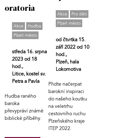
oratoria
Akce
Pro děti
Plzeň město
Akce
Hudba
Plzeň město
od čtvrtka 15.
září 2022 od 10
středa 16. srpna
hod.,
2023 od 18
Plzeň, hala
hod.,
Lokomotiva
Litice, kostel sv.
Petra a Pavla
Přidte načerpat
barokní inspiraci
Hudba raného
do našeho koutku
baroka
na veletrhu
převypráví známé
cestovního ruchu
biblické příběhy.
Plzeňského kraje
ITEP 2022.