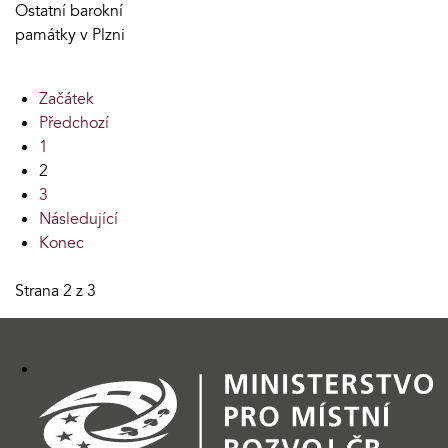
Ostatní barokní
památky v Plzni
Začátek
Předchozí
1
2
3
Následující
Konec
Strana 2 z 3