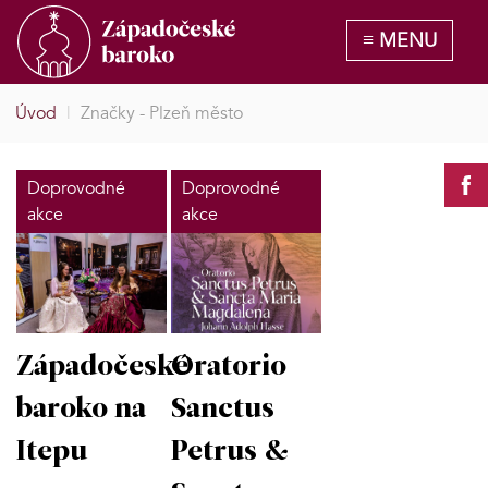
Úvod
|
Značky - Plzeň město
Doprovodné
Doprovodné
akce
akce
Západočeské
Oratorio
baroko na
Sanctus
Itepu
Petrus &