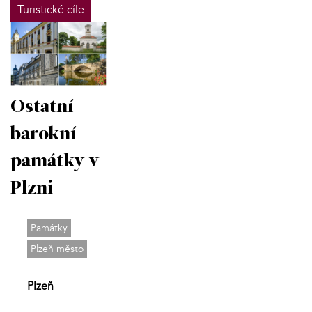
Turistické cíle
Ostatní
barokní
památky v
Plzni
Památky
Plzeň město
Plzeň