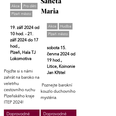
Sancta
Akce
Pro děti
Maria
Plzeň město
Akce
Hudba
19. září 2024 od
10 hod. - 21.
Plzeň město
září 2024 do 17
hod.,
sobota 15.
Plzeň, Hala TJ
června 2024 od
Lokomotiva
19 hod.,
Litice, Koinonie
Pojďte si s námi
Jan Křtitel
zahrát na baroko na
veletrhu
Poznejte barokní
cestovního ruchu
kouzlo duchovního
Plzeňského kraje
mystéria.
ITEP 2024!
Doprovodné
Doprovodné