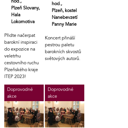
hod.,
hod.,
Plzeň Slovany,
Plzeň, kostel
Hala
Nanebevzetí
Lokomotiva
Panny Marie
Přidte načerpat
Koncert přináší
barokní inspiraci
pestrou paletu
do expozice na
barokních skvostů
veletrhu
světových autorů.
cestovního ruchu
Plzeňského kraje
ITEP 2023!
Doprovodné
Doprovodné
akce
akce