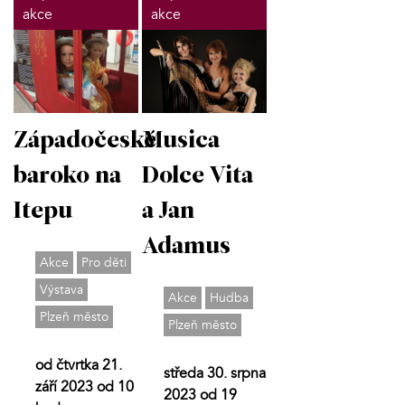
akce
akce
Západočeské
Musica
baroko na
Dolce Vita
Itepu
a Jan
Adamus
Akce
Pro děti
Výstava
Akce
Hudba
Plzeň město
Plzeň město
od čtvrtka 21.
středa 30. srpna
září 2023 od 10
2023 od 19