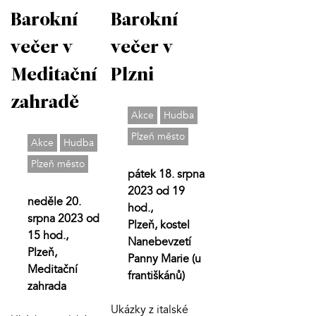
Barokní
Barokní
večer v
večer v
Meditační
Plzni
zahradě
Akce
Hudba
Plzeň město
Akce
Hudba
Plzeň město
pátek 18. srpna
2023 od 19
neděle 20.
hod.,
srpna 2023 od
Plzeň, kostel
15 hod.,
Nanebevzetí
Plzeň,
Panny Marie (u
Meditační
františkánů)
zahrada
Ukázky z italské