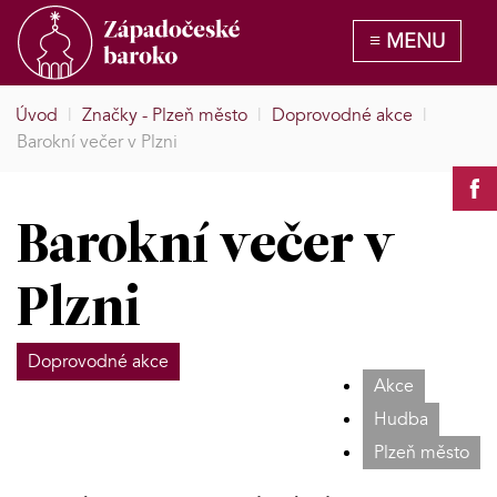
Úvod
|
Značky - Plzeň město
|
Doprovodné akce
|
Barokní večer v Plzni
Barokní večer v
Plzni
Doprovodné akce
Akce
Hudba
Plzeň město