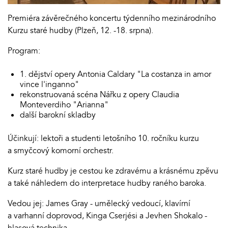
Premiéra závěrečného koncertu týdenního mezinárodního
Kurzu staré hudby (Plzeň, 12. -18. srpna).
Program:
1. dějství opery Antonia Caldary "La costanza in amor
vince l'inganno"
rekonstruovaná scéna Nářku z opery Claudia
Monteverdiho "Arianna"
další barokní skladby
Účinkují: lektoři a studenti letošního 10. ročníku kurzu
a smyčcový komorní orchestr.
Kurz staré hudby je cestou ke zdravému a krásnému zpěvu
a také náhledem do interpretace hudby raného baroka.
Vedou jej: James Gray - umělecký vedoucí, klavírní
a varhanní doprovod, Kinga Cserjési a Jevhen Shokalo -