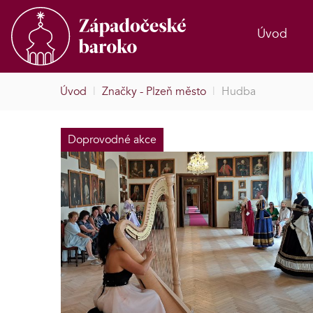
Úvod
Úvod
|
Značky - Plzeň město
|
Hudba
Doprovodné akce