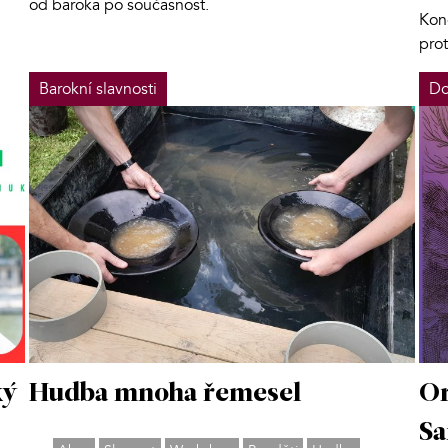
od baroka po současnost.
Kon
pro
Barokní slavnosti
Do
ký
Hudba mnoha řemesel
Or
Sa