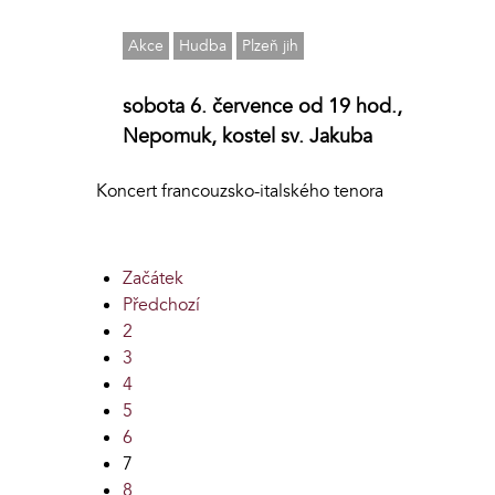
Akce
Hudba
Plzeň jih
sobota 6. července od 19 hod.,
Nepomuk, kostel sv. Jakuba
Koncert francouzsko-italského tenora
Začátek
Předchozí
2
3
4
5
6
7
8