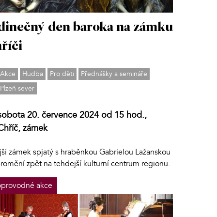
dinečný den baroka na zámku
říči
Akce
Hudba
Pro děti
Přednášky a semináře
Plzeň sever
sobota 20. července 2024 od 15 hod.,
Chříč, zámek
jší zámek spjatý s hraběnkou Gabrielou Lažanskou
promění zpět na tehdejší kulturní centrum regionu.
provodné akce