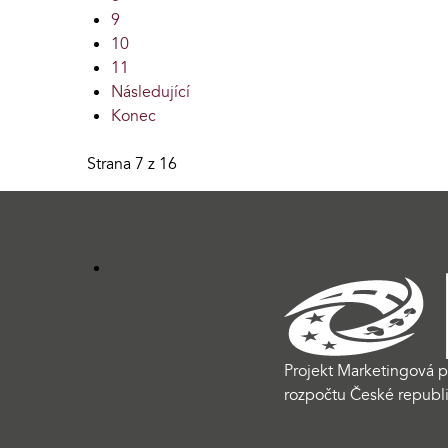
9
10
11
Následující
Konec
Strana 7 z 16
Projekt Marketingová p
rozpočtu České republi