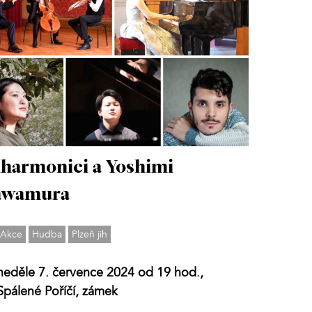
lharmonici a Yoshimi
awamura
Akce
Hudba
Plzeň jih
neděle 7. července 2024 od 19 hod.,
Spálené Poříčí, zámek