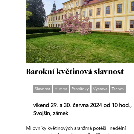
Barokní květinová slavnost
Slavnost
Hudba
Prohlídky
Výstava
Tachov
víkend 29. a 30. června 2024 od 10 hod.,
Svojšín, zámek
Milovníky květinových aranžmá potěší i nedělní