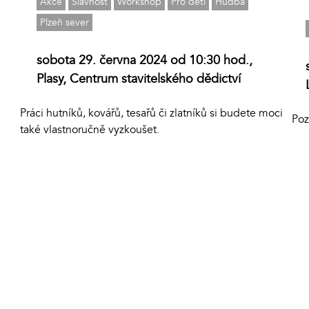
Akce
Slavnost
Workshop
Pro děti
Hudba
Plzeň sever
sobota 29. června 2024 od 10:30 hod.,
Plasy, Centrum stavitelského dědictví
Práci hutníků, kovářů, tesařů či zlatníků si budete moci
Poz
také vlastnoručně vyzkoušet.