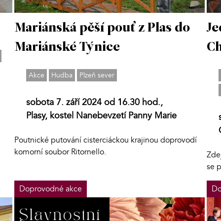
Mariánská pěší pouť z Plas do
Je
Mariánské Týnice
Ch
Akce
Hudba
Plzeň sever
sobota 7. září 2024 od 16.30 hod.,
Plasy, kostel Nanebevzetí Panny Marie
Poutnické putování cisterciáckou krajinou doprovodí
komorní soubor Ritornello.
Zde
se 
Doprovodné akce
Do