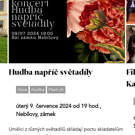
Hudba napříč světadíly
Fi
K
Akce
Hudba
Plzeň jih
úterý 9. července 2024 od 19 hod.,
Nebílovy, zámek
Umělci z různých světadílů skládají poctu skladatelům