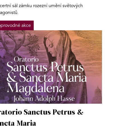
certní sál zámku rozezní umění světových
tagonistů.
provodné akce
atorio Sanctus Petrus &
ncta Maria