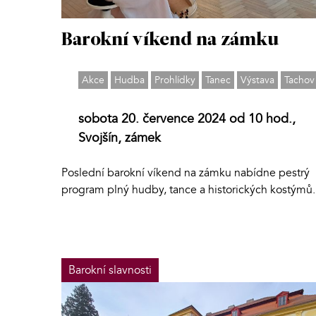
Barokní víkend na zámku
Akce
Hudba
Prohlídky
Tanec
Výstava
Tachov
sobota 20. července 2024 od 10 hod.,
Svojšín, zámek
Poslední barokní víkend na zámku nabídne pestrý
program plný hudby, tance a historických kostýmů.
Barokní slavnosti