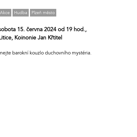
Akce
Hudba
Plzeň město
sobota 15. června 2024 od 19 hod.,
Litice, Koinonie Jan Křtitel
nejte barokní kouzlo duchovního mystéria.