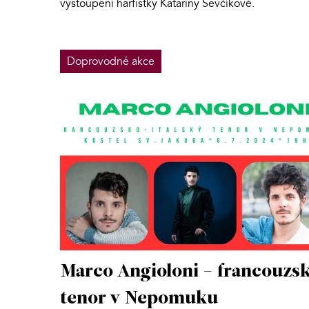
vystoupení harfistky Kataríny Ševčíkové.
Doprovodné akce
Marco Angioloni - francouzs
tenor v Nepomuku