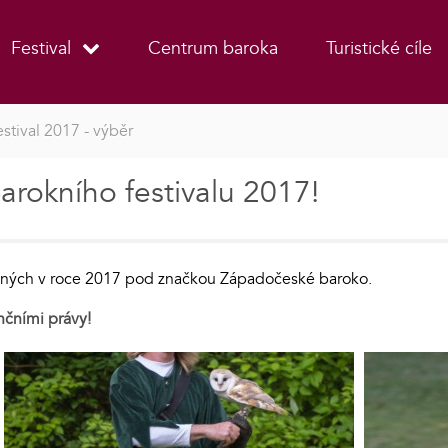
Festival
Centrum baroka
Turistické cíle
estival 2017 - výběr
barokního festivalu 2017!
něných v roce 2017 pod značkou Západočeské baroko.
nčními právy!