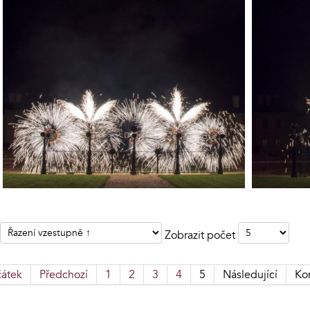
Zobrazit počet
čátek
Předchozí
1
2
3
4
5
Následující
Ko