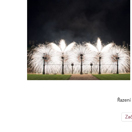
Řazení
Za