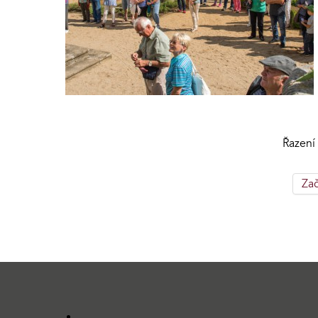
Řazení
Za