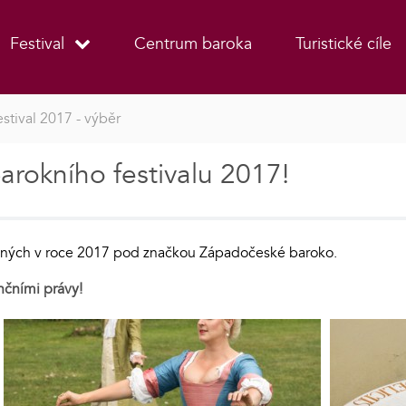
Festival
Centrum baroka
Turistické cíle
estival 2017 - výběr
barokního festivalu 2017!
něných v roce 2017 pod značkou Západočeské baroko.
nčními právy!