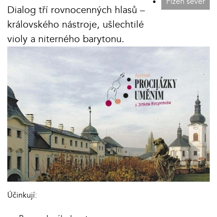
Plzeň sever
Dialog tří rovnocenných hlasů –
královského nástroje, ušlechtilé
violy a niterného barytonu.
Účinkují: