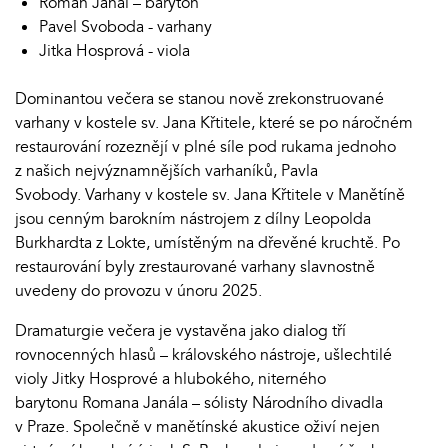
Roman Janál – baryton
Pavel Svoboda - varhany
Jitka Hosprová - viola
Dominantou večera se stanou nově zrekonstruované
varhany v kostele sv. Jana Křtitele, které se po náročném
restaurování rozeznějí v plné síle pod rukama jednoho
z našich nejvýznamnějších varhaníků, Pavla
Svobody. Varhany v kostele sv. Jana Křtitele v Manětíně
jsou cenným barokním nástrojem z dílny Leopolda
Burkhardta z Lokte, umístěným na dřevěné kruchtě. Po
restaurování byly zrestaurované varhany slavnostně
uvedeny do provozu v únoru 2025.
Dramaturgie večera je vystavěna jako dialog tří
rovnocenných hlasů – královského nástroje, ušlechtilé
violy Jitky Hosprové a hlubokého, niterného
barytonu Romana Janála – sólisty Národního divadla
v Praze. Společně v manětínské akustice oživí nejen