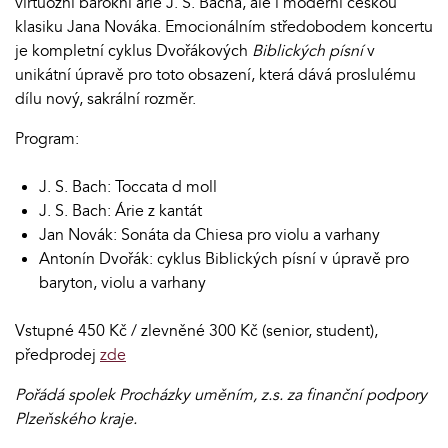
virtuózní barokní árie J. S. Bacha, ale i moderní českou
klasiku Jana Nováka. Emocionálním středobodem koncertu
je kompletní cyklus Dvořákových
Biblických písní
v
unikátní úpravě pro toto obsazení, která dává proslulému
dílu nový, sakrální rozměr.
Program:
J. S. Bach: Toccata d moll
J. S. Bach: Árie z kantát
Jan Novák: Sonáta da Chiesa pro violu a varhany
Antonín Dvořák: cyklus Biblických písní v úpravě pro
baryton, violu a varhany
Vstupné 450 Kč / zlevněné 300 Kč (senior, student),
předprodej
zde
Pořádá spolek Procházky uměním, z.s. za finanční podpory
Plzeňského kraje.