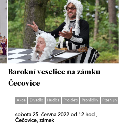
Barokní veselice na zámku
Čecovice
Akce
Divadlo
Hudba
Pro děti
Prohlídky
Plzeň jih
sobota 25. června 2022 od 12 hod.,
Čečovice, zámek