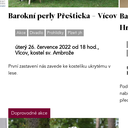
Barokní perly Přešticka - Vícov
Ba
H
Akce
Divadlo
Prohlídky
Plzeň jih
úterý 26. července 2022 od 18 hod.,
Vícov, kostel sv. Ambrože
První zastavení nás zavede ke kostelíku ukrytému v
lese.
Pod
nab
před
Doprovodné akce