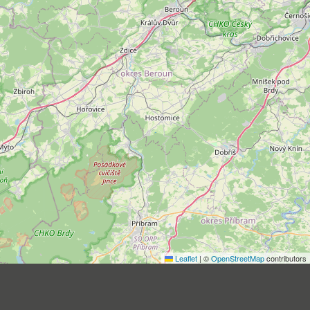
Leaflet
|
©
OpenStreetMap
contributors