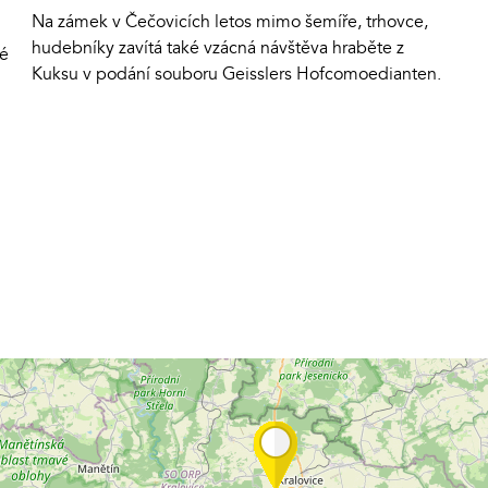
Na zámek v Čečovicích letos mimo šemíře, trhovce,
hudebníky zavítá také vzácná návštěva hraběte z
ké
Kuksu v podání souboru Geisslers Hofcomoedianten.