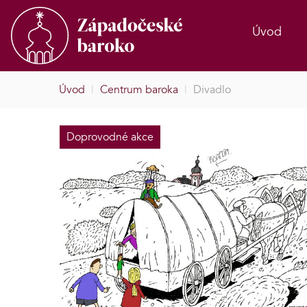
Úvod
Úvod
|
Centrum baroka
|
Divadlo
Doprovodné akce