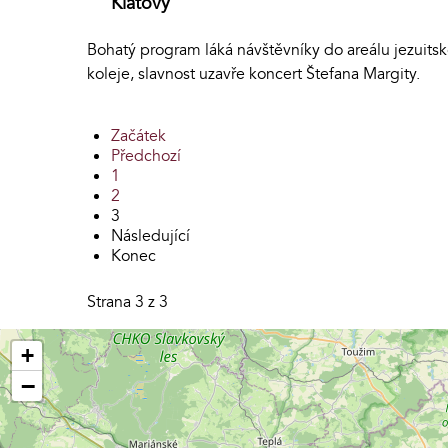
Klatovy
Bohatý program láká návštěvníky do areálu jezuits
koleje, slavnost uzavře koncert Štefana Margity.
Začátek
Předchozí
1
2
3
Následující
Konec
Strana 3 z 3
+
−