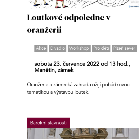
Loutkové odpoledne v
oranžerii
Akce
Divadlo
Workshop
Pro děti
Plzeň sever
sobota 23. července 2022 od 13 hod.,
Manětín, zámek
Oranžerie a zámecká zahrada ožijí pohádkovou
tematikou a výstavou loutek.
Barokní slavnosti