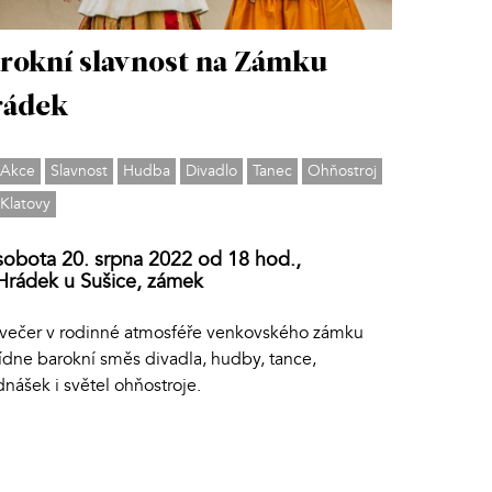
rokní slavnost na Zámku
rádek
Akce
Slavnost
Hudba
Divadlo
Tanec
Ohňostroj
Klatovy
sobota 20. srpna 2022 od 18 hod.,
Hrádek u Sušice, zámek
večer v rodinné atmosféře venkovského zámku
ídne barokní směs divadla, hudby, tance,
nášek i světel ohňostroje.