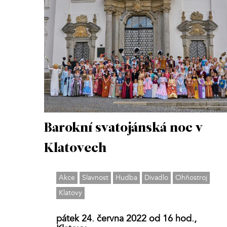
Barokní svatojánská noc v
Klatovech
Akce
Slavnost
Hudba
Divadlo
Ohňostroj
Klatovy
pátek 24. června 2022 od 16 hod.,