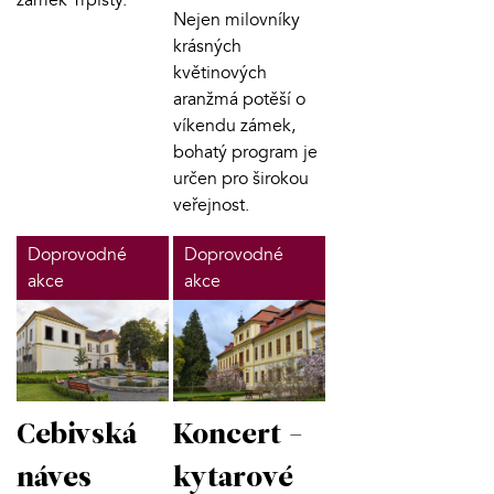
Nejen milovníky
krásných
květinových
aranžmá potěší o
víkendu zámek,
bohatý program je
určen pro širokou
veřejnost.
Doprovodné
Doprovodné
akce
akce
Cebivská
Koncert -
náves
kytarové