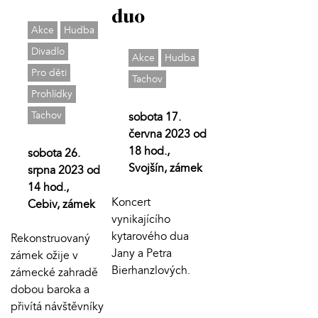
duo
Akce
Hudba
Divadlo
Akce
Hudba
Pro děti
Tachov
Prohlídky
Tachov
sobota 17.
června 2023 od
18 hod.,
sobota 26.
Svojšín, zámek
srpna 2023 od
14 hod.,
Koncert
Cebiv, zámek
vynikajícího
kytarového dua
Rekonstruovaný
Jany a Petra
zámek ožije v
Bierhanzlových.
zámecké zahradě
dobou baroka a
přivítá návštěvníky