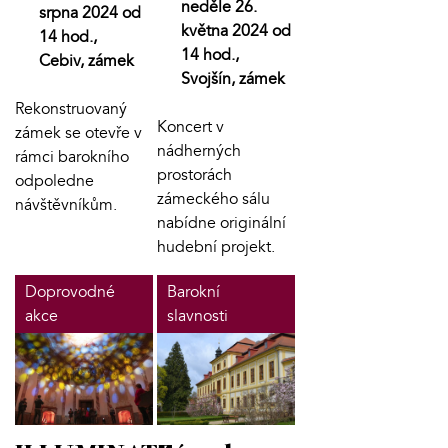
neděle 26.
srpna 2024 od
května 2024 od
14 hod.,
14 hod.,
Cebiv, zámek
Svojšín, zámek
Rekonstruovaný
Koncert v
zámek se otevře v
nádherných
rámci barokního
prostorách
odpoledne
zámeckého sálu
návštěvníkům.
nabídne originální
hudební projekt.
Doprovodné
Barokní
akce
slavnosti