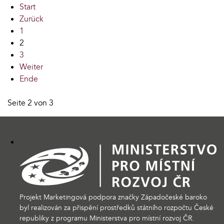
Start
Zurück
1
2
3
Weiter
Ende
Seite 2 von 3
Projekt Marketingová podpora značky Západočeské baroko
byl realizován za přispění prostředků státního rozpočtu České
republiky z programu Ministerstva pro místní rozvoj ČR.