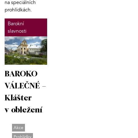
na speciálních
prohlídkách.
Barokní
slavnosti
BAROKO
VÁLEČNÉ –
Klášter
v obležení
Akce
Prohlídky