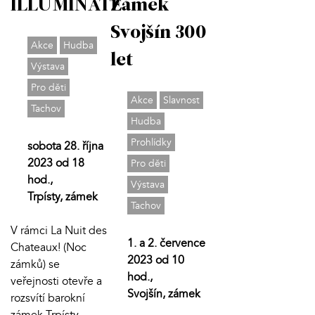
ILLUMINATE
Zámek
Svojšín 300
Akce
Hudba
let
Výstava
Pro děti
Akce
Slavnost
Tachov
Hudba
Prohlídky
sobota 28. října
2023 od 18
Pro děti
hod.,
Výstava
Trpísty, zámek
Tachov
V rámci La Nuit des
1. a 2. července
Chateaux! (Noc
2023 od 10
zámků) se
hod.,
veřejnosti otevře a
Svojšín, zámek
rozsvítí barokní
zámek Trpísty.