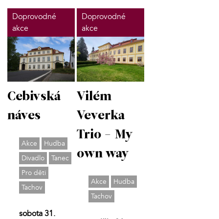
Doprovodné
Doprovodné
akce
akce
Cebivská
Vilém
náves
Veverka
Trio - My
Akce
Hudba
own way
Divadlo
Tanec
Pro děti
Akce
Hudba
Tachov
Tachov
sobota 31.