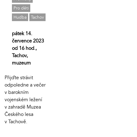
Pro děti
Hudba
Tachov
pátek 14.
července 2023
od 16 hod.,
Tachov,
muzeum
Přijďte strávit
odpoledne a večer
v barokním
vojenském ležení
v zahradě Muzea
Českého lesa
v Tachově.