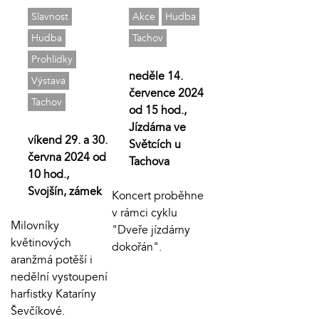
Slavnost
Akce
Hudba
Hudba
Tachov
Prohlídky
neděle 14.
Výstava
července 2024
Tachov
od 15 hod.,
Jízdárna ve
víkend 29. a 30.
Světcích u
června 2024 od
Tachova
10 hod.,
Svojšín, zámek
Koncert proběhne
v rámci cyklu
Milovníky
"Dveře jízdárny
květinových
dokořán".
aranžmá potěší i
nedělní vystoupení
harfistky Kataríny
Ševčíkové.