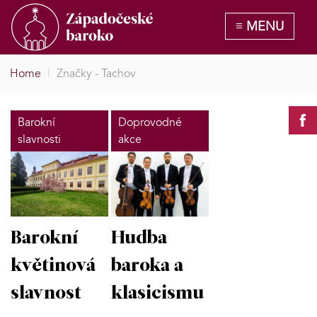
Home
|
Značky - Tachov
Barokní
Doprovodné
slavnosti
akce
Barokní
Hudba
květinová
baroka a
slavnost
klasicismu