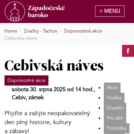
Home
|
Značky - Tachov
|
Doprovodné akce
|
Cebivská náves
Cebivská náves
Doprovodné akce
Akce
sobota 30. srpna 2025 od 14 hod.,
Cebiv, zámek
Hudba
Divadlo
Přijďte a zažijte neopakovatelný
Pro děti
den plný historie, kultury
Prohlídky
a zábavy!