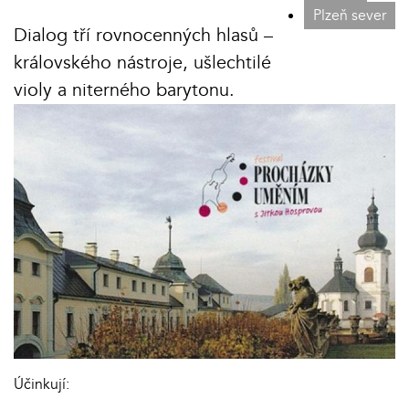
Plzeň sever
Dialog tří rovnocenných hlasů –
královského nástroje, ušlechtilé
violy a niterného barytonu.
Účinkují: