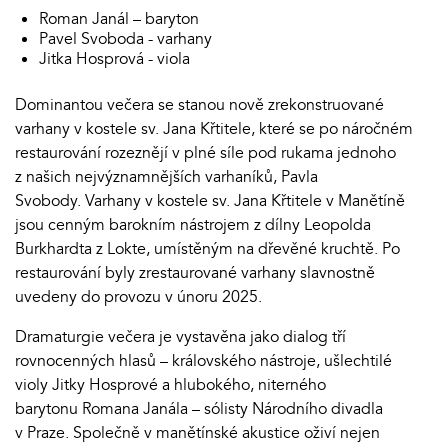
Roman Janál – baryton
Pavel Svoboda - varhany
Jitka Hosprová - viola
Dominantou večera se stanou nově zrekonstruované
varhany v kostele sv. Jana Křtitele, které se po náročném
restaurování rozeznějí v plné síle pod rukama jednoho
z našich nejvýznamnějších varhaníků, Pavla
Svobody. Varhany v kostele sv. Jana Křtitele v Manětíně
jsou cenným barokním nástrojem z dílny Leopolda
Burkhardta z Lokte, umístěným na dřevěné kruchtě. Po
restaurování byly zrestaurované varhany slavnostně
uvedeny do provozu v únoru 2025.
Dramaturgie večera je vystavěna jako dialog tří
rovnocenných hlasů – královského nástroje, ušlechtilé
violy Jitky Hosprové a hlubokého, niterného
barytonu Romana Janála – sólisty Národního divadla
v Praze. Společně v manětínské akustice oživí nejen