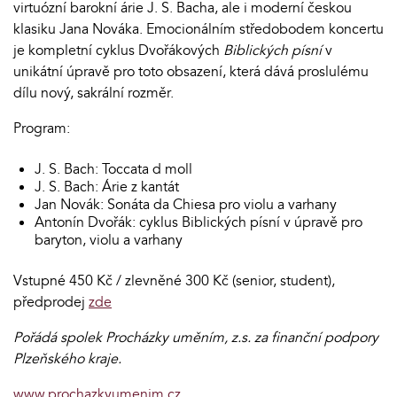
virtuózní barokní árie J. S. Bacha, ale i moderní českou
klasiku Jana Nováka. Emocionálním středobodem koncertu
je kompletní cyklus Dvořákových
Biblických písní
v
unikátní úpravě pro toto obsazení, která dává proslulému
dílu nový, sakrální rozměr.
Program:
J. S. Bach: Toccata d moll
J. S. Bach: Árie z kantát
Jan Novák: Sonáta da Chiesa pro violu a varhany
Antonín Dvořák: cyklus Biblických písní v úpravě pro
baryton, violu a varhany
Vstupné 450 Kč / zlevněné 300 Kč (senior, student),
předprodej
zde
Pořádá spolek Procházky uměním, z.s. za finanční podpory
Plzeňského kraje.
www.prochazkyumenim.cz