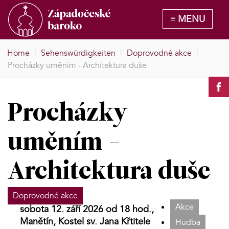
Home
|
Sehenswürdigkeiten
|
Doprovodné akce
|
Procházky uměním - Architektura duše
Procházky
uměním -
Architektura duše
Doprovodné akce
Akce
sobota 12. září 2026 od 18 hod.,
Manětín, Kostel sv. Jana Křtitele
Hudba