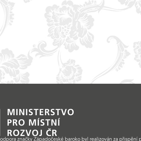
odpora značky Západočeské baroko byl realizován za přispění p