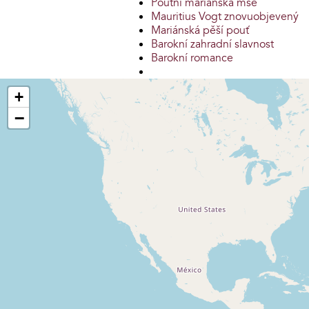
Poutní mariánská mše
Mauritius Vogt znovuobjevený
Mariánská pěší pouť
Barokní zahradní slavnost
Barokní romance
+
−