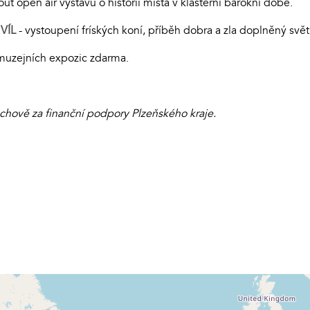
t open air výstavu o historii místa v klášterní barokní době.
VÍL
- vystoupení fríských koní, příběh dobra a zla doplněný svět
 muzejních expozic zdarma.
hově za finanční podpory Plzeňského kraje.