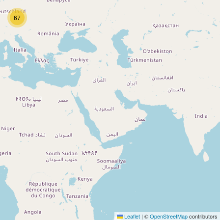
67
Leaflet
|
©
OpenStreetMap
contributors