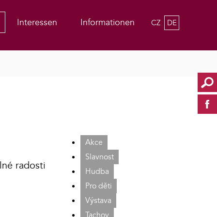
Interessen
Informationen
CZ
DE
Akce
Slavnost
lné radosti
Hudba
Pro děti
Výstava
Tachov