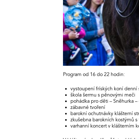
Program od 16 do 22 hodin:
vystoupení fríských koní denní
škola šermu s pěnovými meči
pohádka pro děti – Sněhurka – 
zábavné tvoření
barokní ochutnávky klášterní s
zkušebna barokních kostýmů s
varhanní koncert v klášterním 