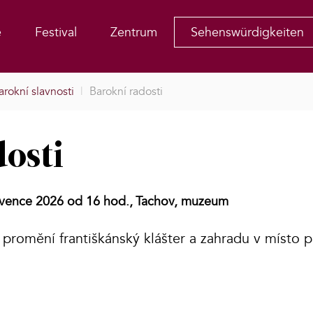
e
Festival
Zentrum
Sehenswürdigkeiten
arokní slavnosti
|
Barokní radosti
dosti
rvence 2026 od 16 hod.,
Tachov, muzeum
promění františkánský klášter a zahradu v místo p