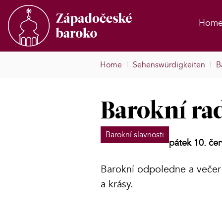
Hom
Home
|
Sehenswürdigkeiten
|
B
Barokní ra
Barokní slavnosti
pátek 10. če
Barokní odpoledne a večer 
a krásy.