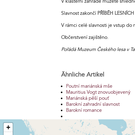
V klášterní zahradě můžete shlédnou
Slavnost zakončí
PŘÍBĚH LESNÍCH 
V rámci celé slavnosti je vstup do
Občerstvení zajištěno.
Pořádá Muzeum Českého lesa v Tac
Ähnliche Artikel
Poutní mariánská mše
Mauritius Vogt znovuobjevený
Mariánská pěší pouť
Barokní zahradní slavnost
Barokní romance
+