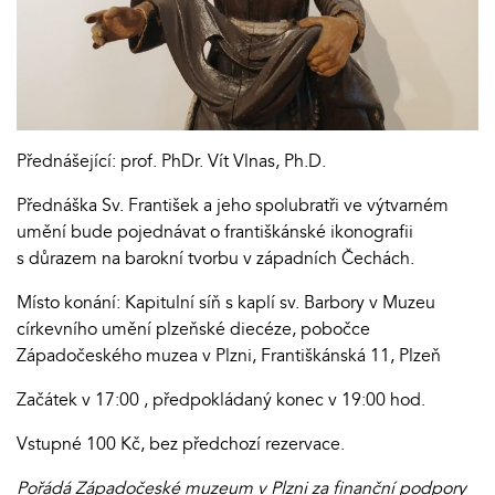
Přednášející: prof. PhDr. Vít Vlnas, Ph.D.
Přednáška Sv. František a jeho spolubratři ve výtvarném
umění bude pojednávat o františkánské ikonografii
s důrazem na barokní tvorbu v západních Čechách.
Místo konání: Kapitulní síň s kaplí sv. Barbory v Muzeu
církevního umění plzeňské diecéze, pobočce
Západočeského muzea v Plzni, Františkánská 11, Plzeň
Začátek v 17:00 , předpokládaný konec v 19:00 hod.
Vstupné 100 Kč, bez předchozí rezervace.
Pořádá Západočeské muzeum v Plzni za finanční podpory