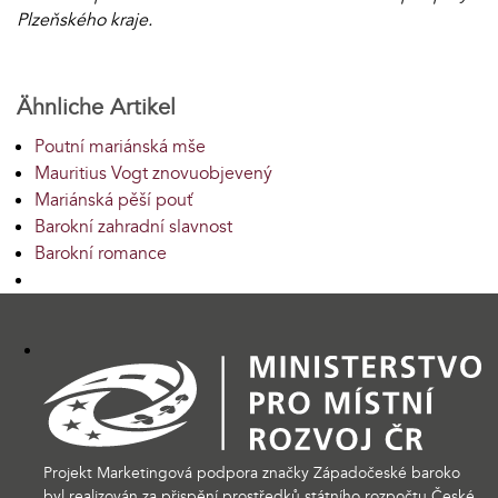
Plzeňského kraje.
Ähnliche Artikel
Poutní mariánská mše
Mauritius Vogt znovuobjevený
Mariánská pěší pouť
Barokní zahradní slavnost
Barokní romance
Projekt Marketingová podpora značky Západočeské baroko
byl realizován za přispění prostředků státního rozpočtu České