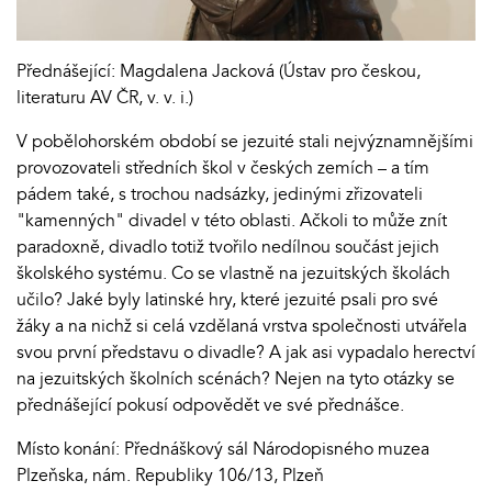
Přednášející: Magdalena Jacková (Ústav pro českou,
literaturu AV ČR, v. v. i.)
V pobělohorském období se jezuité stali nejvýznamnějšími
provozovateli středních škol v českých zemích – a tím
pádem také, s trochou nadsázky, jedinými zřizovateli
"kamenných" divadel v této oblasti. Ačkoli to může znít
paradoxně, divadlo totiž tvořilo nedílnou součást jejich
školského systému. Co se vlastně na jezuitských školách
učilo? Jaké byly latinské hry, které jezuité psali pro své
žáky a na nichž si celá vzdělaná vrstva společnosti utvářela
svou první představu o divadle? A jak asi vypadalo herectví
na jezuitských školních scénách? Nejen na tyto otázky se
přednášející pokusí odpovědět ve své přednášce.
Místo konání: Přednáškový sál Národopisného muzea
Plzeňska, nám. Republiky 106/13, Plzeň