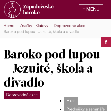
Home
|
Značky - Klatovy
|
Doprovodné akce
|
Baroko pod lupou - Jezuité, škola a divadlo
Baroko pod lupou
- Jezuité, škola a
divadlo
Doprovodné akce
Akce
Přednášky a semináře