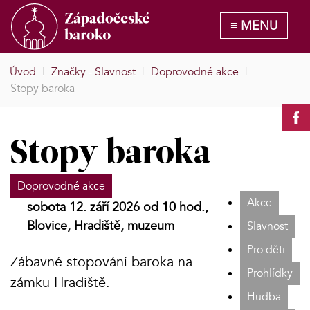
Úvod
|
Značky - Slavnost
|
Doprovodné akce
|
Stopy baroka
Stopy baroka
Doprovodné akce
Akce
sobota 12. září 2026 od 10 hod.,
Blovice, Hradiště, muzeum
Slavnost
Pro děti
Zábavné stopování baroka na
Prohlídky
zámku Hradiště.
Hudba