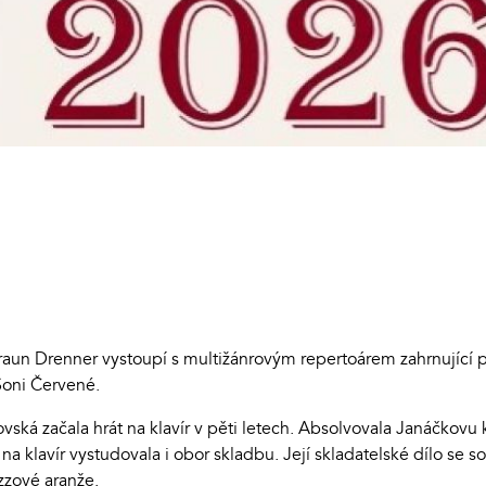
aun Drenner vystoupí s multižánrovým repertoárem zahrnující pí
Soni Červené.
dovská začala hrát na klavír v pěti letech. Absolvovala Janáčkov
 na klavír vystudovala i obor skladbu. Její skladatelské dílo se
zzové aranže.