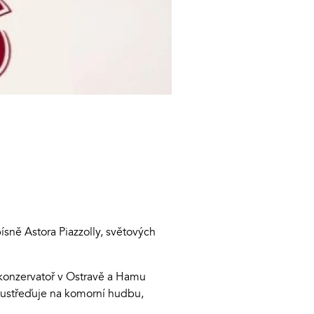
sně Astora Piazzolly, světových
u konzervatoř v Ostravě a Hamu
 soustřeďuje na komorní hudbu,