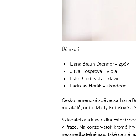
Účinkují:
Liana Braun Drenner – zpěv
Jitka Hosprová – viola
Ester Godovská - klavír
Ladislav Horák – akordeon
Česko- americká zpěvačka Liana Br
muzikálů, nebo Marty Kubišové a 
Skladatelka a klavíristka Ester Go
v Praze. Na konzervatoři kromě hry
nezanedbatelné jsou také četné ja