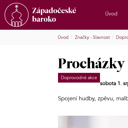
Úvod
Úvod
|
Značky - Slavnost
|
Dopr
Procházky
Doprovodné akce
sobota 1. s
Spojení hudby, zpěvu, malb