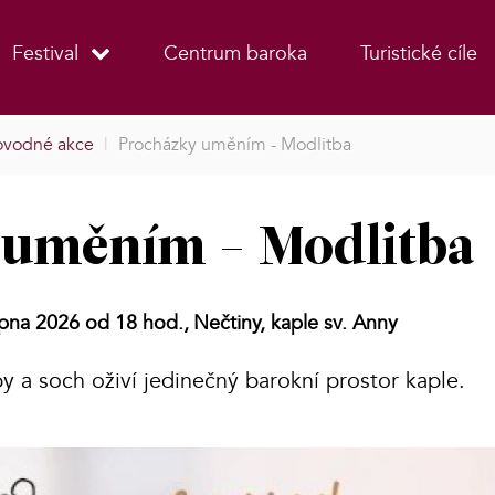
Festival
Centrum baroka
Turistické cíle
ovodné akce
|
Procházky uměním - Modlitba
 uměním - Modlitba
rpna 2026 od 18 hod.,
Nečtiny, kaple sv. Anny
y a soch oživí jedinečný barokní prostor kaple.