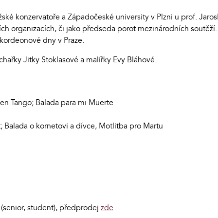
ské konzervatoře a Západočeské university v Plzni u prof. Jaro
ch organizacích, či jako předseda porot mezinárodních soutěž
akordeonové dny v Praze.
hařky Jitky Stoklasové a malířky Evy Bláhové.
olen Tango; Balada para mi Muerte
 Balada o kornetovi a dívce, Motlitba pro Martu
(senior, student), předprodej
zde