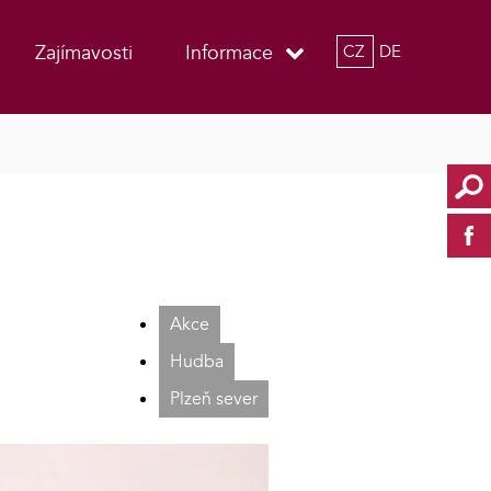
Zajímavosti
Informace
CZ
DE
Akce
Hudba
Plzeň sever