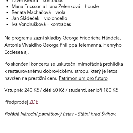
Pavel Klečka – kontrabas
Maria Ericsson a Hana Zelenková – housle
Renata Machačová – viola
Jan Sládeček – violoncello
Iva Vondrušková – kontrabas
Na programu zazní skladby
Georga Friedricha Händela,
Antonia Vivaldiho Georga Philippa Telemanna, Henryho
Ecclesea aj.
Po skončení koncertu se uskuteční mimořádná prohlídka
k restaurovanému
dobrovickému stropu
, který je letos
navržen na prestižní cenu
Patrimonium pro futuro
.
Vstupné: 240 Kč / děti 60 Kč / studenti, senioři 180 Kč
Předprodej
ZDE
Pořádá Národní památkový ústav - Státní hrad Švihov.