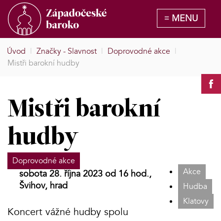
Úvod
|
Značky - Slavnost
|
Doprovodné akce
|
Mistři barokní hudby
Mistři barokní
hudby
Doprovodné akce
Akce
sobota 28. října 2023 od 16 hod.,
Švihov, hrad
Hudba
Klatovy
Koncert vážné hudby spolu