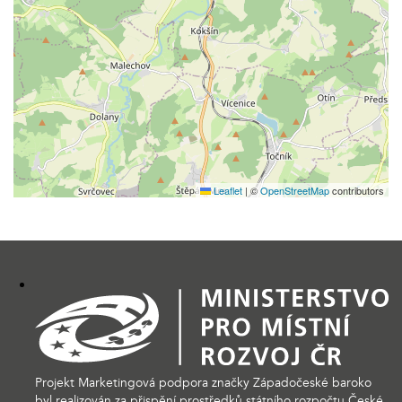
Leaflet
|
©
OpenStreetMap
contributors
Projekt Marketingová podpora značky Západočeské baroko
byl realizován za přispění prostředků státního rozpočtu České