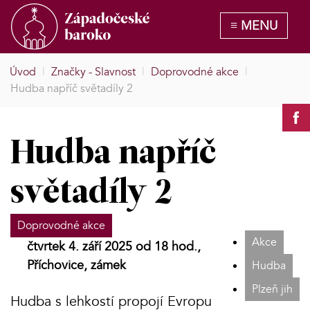
Úvod
|
Značky - Slavnost
|
Doprovodné akce
|
Hudba napříč světadíly 2
Hudba napříč
světadíly 2
Doprovodné akce
Akce
čtvrtek 4. září 2025 od 18 hod.,
Příchovice, zámek
Hudba
Plzeň jih
Hudba s lehkostí propojí Evropu