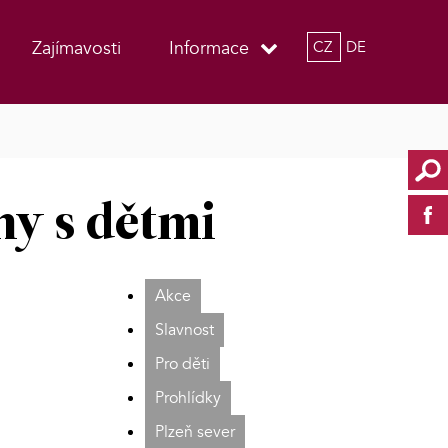
Zajímavosti
Informace
CZ
DE
ny s dětmi
Akce
Slavnost
Pro děti
Prohlídky
Plzeň sever