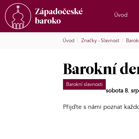
Úvod
Úvod
|
Značky - Slavnost
|
Barokn
Barokní de
Barokní slavnosti
sobota 8. sr
Přijďte s námi poznat každ