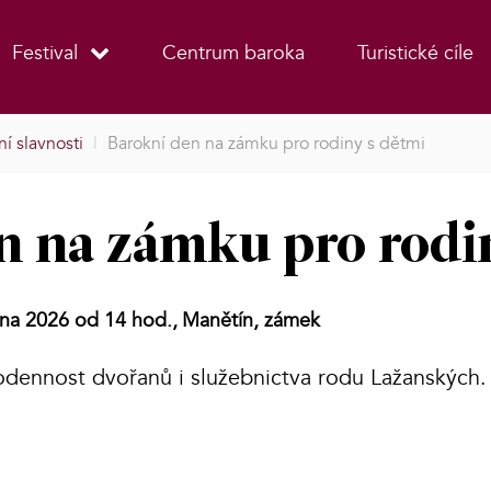
Festival
Centrum baroka
Turistické cíle
í slavnosti
|
Barokní den na zámku pro rodiny s dětmi
n na zámku pro rodi
pna 2026 od 14 hod.,
Manětín, zámek
odennost dvořanů i služebnictva rodu Lažanských.