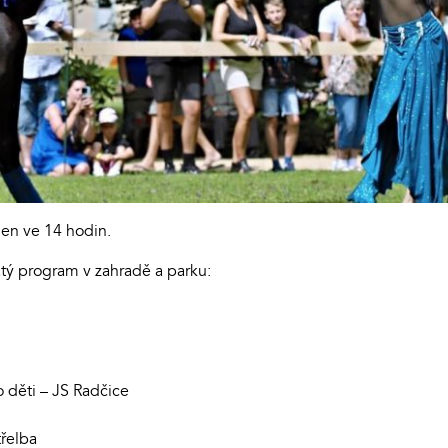
en ve 14 hodin.
tý program v zahradě a parku:
o děti – JS Radčice
třelba