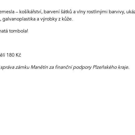
emesla – košíkářství, barvení šátků a vlny rostlinými barvivy, uk
, galvanoplastika a výrobky z kůže.
ohatá tombola!
ělí 180 Kč
 správa zámku Manětín za finanční podpory Plzeňského kraje.