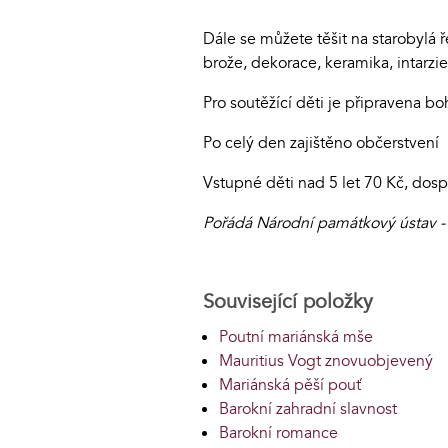
Dále se můžete těšit na starobylá ř
brože, dekorace, keramika, intarzie
Pro soutěžící děti je připravena b
Po celý den zajištěno občerstvení
Vstupné děti nad 5 let 70 Kč, dosp
Pořádá Národní památkový ústav -
Související položky
Poutní mariánská mše
Mauritius Vogt znovuobjevený
Mariánská pěší pouť
Barokní zahradní slavnost
Barokní romance