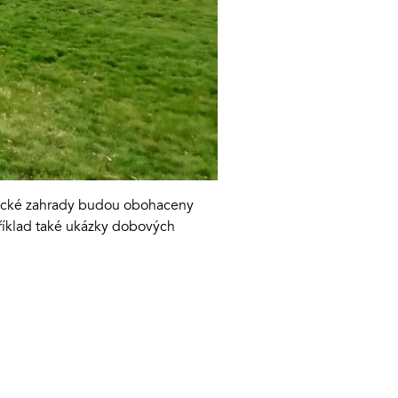
ámecké zahrady budou obohaceny
říklad také ukázky dobových