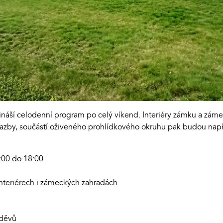
řináší celodenní program po celý víkend. Interiéry zámku a z
vazby, součástí oživeného prohlídkového okruhu pak budou nap
:00 do 18:00
interiérech i zámeckých zahradách
oděvů