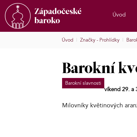
Úvod
Úvod
|
Značky - Prohlídky
|
Barok
Barokní kv
Barokní slavnosti
víkend 29. a 
Milovníky květinových aran