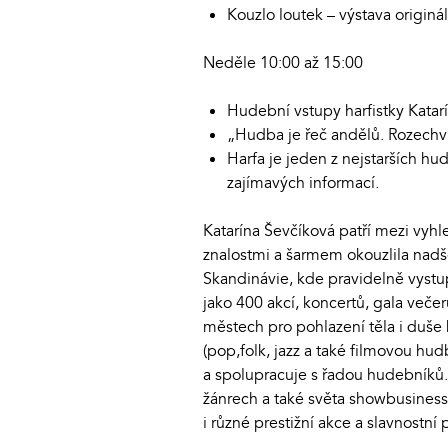
Kouzlo loutek – výstava originá
Neděle 10:00 až 15:00
Hudební vstupy harfistky Katar
„Hudba je řeč andělů. Rozechví
Harfa je jeden z nejstarších hu
zajímavých informací.
Katarína Ševčíková patří mezi vyhl
znalostmi a šarmem okouzlila nadš
Skandinávie, kde pravidelně vystup
jako 400 akcí, koncertů, gala večer
městech pro pohlazení těla i duše
(pop,folk, jazz a také filmovou hu
a spolupracuje s řadou hudebníků. 
žánrech a také světa showbusiness
i různé prestižní akce a slavnostní p