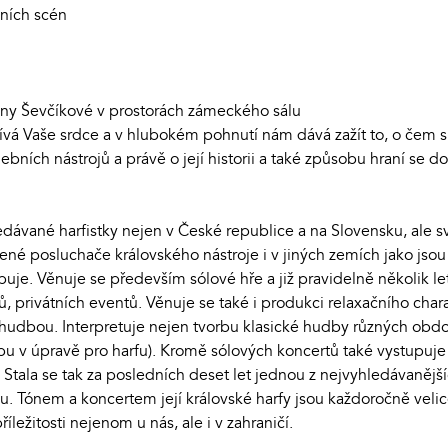
lních scén
íny Ševčíkové v prostorách zámeckého sálu
vá Vaše srdce a v hlubokém pohnutí nám dává zažít to, o čem sl
debních nástrojů a právě o její historii a také způsobu hraní se
edávané harfistky nejen v České republice a na Slovensku, ale s
ené posluchače královského nástroje i v jiných zemích jako js
uje. Věnuje se především sólové hře a již pravidelně několik le
ů, privátních eventů. Věnuje se také i produkci relaxačního char
 hudbou. Interpretuje nejen tvorbu klasické hudby různých obdo
dbu v úpravě pro harfu). Kromě sólových koncertů také vystupuje
Stala se tak za posledních deset let jednou z nejvyhledávanějš
u. Tónem a koncertem její královské harfy jsou každoročně veli
říležitosti nejenom u nás, ale i v zahraničí.