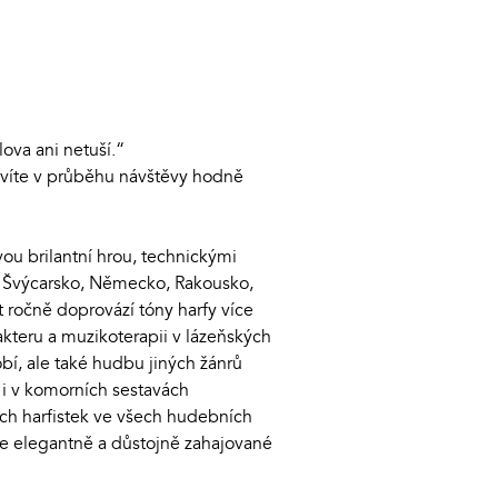
ova ani netuší.“
 dovíte v průběhu návštěvy hodně
vou brilantní hrou, technickými
ou Švýcarsko, Německo, Rakousko,
t ročně doprovází tóny harfy více
akteru a muzikoterapii v lázeňských
bí, ale také hudbu jiných žánrů
 i v komorních sestavách
ích harfistek ve všech hudebních
ce elegantně a důstojně zahajované