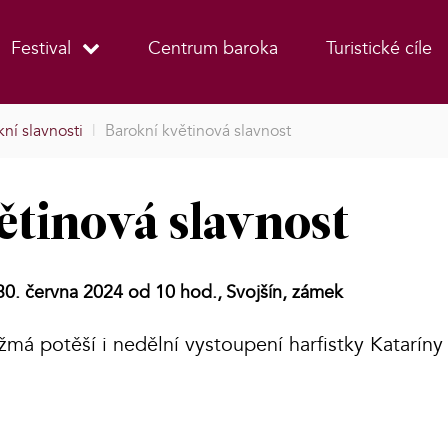
Festival
Centrum baroka
Turistické cíle
ní slavnosti
|
Barokní květinová slavnost
ětinová slavnost
30. června 2024 od 10 hod.,
Svojšín, zámek
žmá potěší i nedělní vystoupení harfistky Katarín