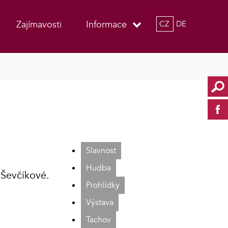
Zajímavosti
Informace
CZ
DE
Slavnost
Hudba
y Ševčíkové.
Prohlídky
Výstava
Tachov