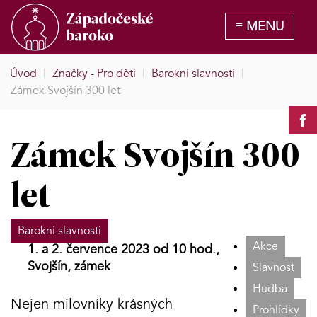
Úvod
|
Značky - Pro děti
|
Barokní slavnosti
|
Zámek Svojšín 300 let
Zámek Svojšín 300
let
Barokní slavnosti
Akce
1. a 2. července 2023 od 10 hod.,
Svojšín, zámek
Slavnost
Hudba
Nejen milovníky krásných
Prohlídky