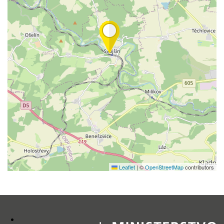
Leaflet
|
©
OpenStreetMap
contributors