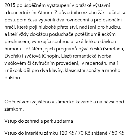
2015 po úspěšném vystoupení v pražské výstavní
a koncertní síni Atrium. Z původního vztahu žák - učitel se
postupem času vytvořili dva rovnocenní a profesionální
hráči, které pojí hluboké přátelství, nadšení pro hudbu,
a kteří vždy dokážou posluchače potěšit uměleckým
přednesem, vynikající souhrou a také lehkou dávkou
humoru. Těžištěm jejich programů bývá česká (Smetana,
Dvořák) i světová (Chopin, Liszt) romantická tvorba
v sólovém či čtyřručním provedení, v repertoáru mají
i několik děl pro dva klavíry, klasicistní sonáty a mnoho
dalšího.
Občerstvení zajištěno v zámecké kavárně a na návsi pod
zámkem.
Vstup do zahrad a parku zdarma
Vstup do interiéru zámku 120 Kč / 70 Kč snížené / 50 Kč