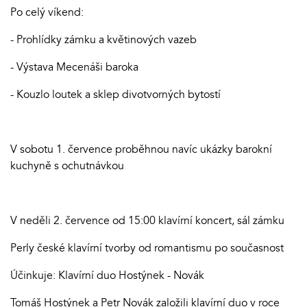
Po celý víkend:
- Prohlídky zámku a květinových vazeb
- Výstava Mecenáši baroka
- Kouzlo loutek a sklep divotvorných bytostí
V sobotu 1. července proběhnou navíc ukázky barokní
kuchyně s ochutnávkou
V neděli 2. července od 15:00 klavírní koncert, sál zámku
Perly české klavírní tvorby od romantismu po současnost
Účinkuje: Klavírní duo Hostýnek - Novák
Tomáš Hostýnek a Petr Novák založili klavírní duo v roce