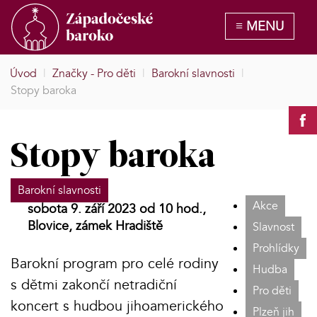
Úvod
|
Značky - Pro děti
|
Barokní slavnosti
|
Stopy baroka
Stopy baroka
Barokní slavnosti
Akce
sobota 9. září 2023 od 10 hod.,
Blovice, zámek Hradiště
Slavnost
Prohlídky
Barokní program pro celé rodiny
Hudba
s dětmi zakončí netradiční
Pro děti
koncert s hudbou jihoamerického
Plzeň jih