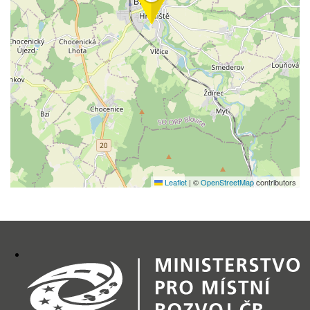
Leaflet
|
©
OpenStreetMap
contributors