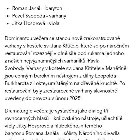
Roman Janál – baryton
Pavel Svoboda - varhany
Jitka Hosprová - viola
Dominantou večera se stanou nově zrekonstruované
varhany v kostele sv. Jana Křtitele, které se po náročném
restaurování rozeznějí v plné síle pod rukama jednoho
z našich nejvýznamnějších varhaníků, Pavla
Svobody. Varhany v kostele sv. Jana Křtitele v Manětíně
jsou cenným barokním nástrojem z dílny Leopolda
Burkhardta z Lokte, umístěným na dřevěné kruchtě. Po
restaurování byly zrestaurované varhany slavnostně
uvedeny do provozu v únoru 2025.
Dramaturgie večera je vystavěna jako dialog tří
rovnocenných hlasů – královského nástroje, ušlechtilé
violy Jitky Hosprové a hlubokého, niterného
barytonu Romana Janála – sólisty Národního divadla