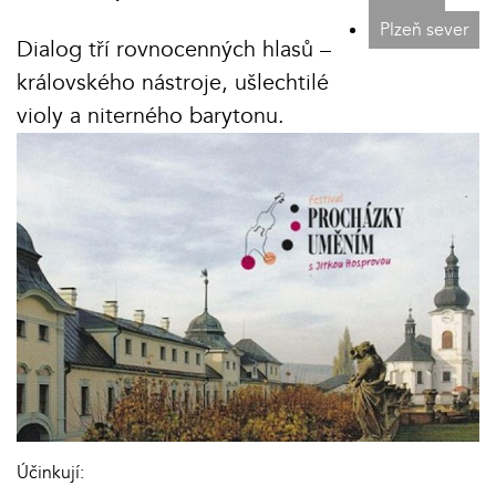
Plzeň sever
Dialog tří rovnocenných hlasů –
královského nástroje, ušlechtilé
violy a niterného barytonu.
Účinkují: