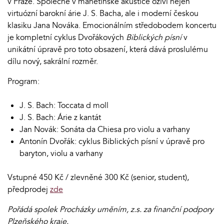
v Praze. Společně v manětínské akustice oživí nejen
virtuózní barokní árie J. S. Bacha, ale i moderní českou
klasiku Jana Nováka. Emocionálním středobodem koncertu
je kompletní cyklus Dvořákových
Biblických písní
v
unikátní úpravě pro toto obsazení, která dává proslulému
dílu nový, sakrální rozměr.
Program:
J. S. Bach: Toccata d moll
J. S. Bach: Árie z kantát
Jan Novák: Sonáta da Chiesa pro violu a varhany
Antonín Dvořák: cyklus Biblických písní v úpravě pro
baryton, violu a varhany
Vstupné 450 Kč / zlevněné 300 Kč (senior, student),
předprodej
zde
Pořádá spolek Procházky uměním, z.s. za finanční podpory
Plzeňského kraje.