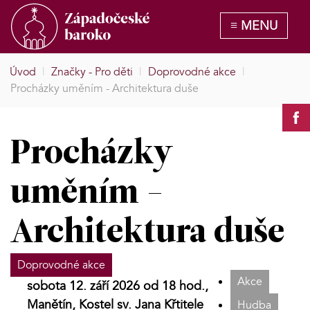
Úvod
|
Značky - Pro děti
|
Doprovodné akce
|
Procházky uměním - Architektura duše
Procházky
uměním -
Architektura duše
Doprovodné akce
Akce
sobota 12. září 2026 od 18 hod.,
Manětín, Kostel sv. Jana Křtitele
Hudba