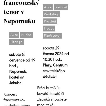
francouzský
Akce
Slavnost
tenor v
Workshop
Nepomuku
Pro děti
Hudba
Akce
Hudba
Plzeň sever
Plzeň jih
sobota 29.
června 2024 od
sobota 6.
10:30 hod.,
července od 19
Plasy, Centrum
hod.,
stavitelského
Nepomuk,
dědictví
kostel sv.
Jakuba
Práci hutníků,
kovářů, tesařů či
Koncert
zlatníků si budete
francouzsko-
moci také
italského tenora