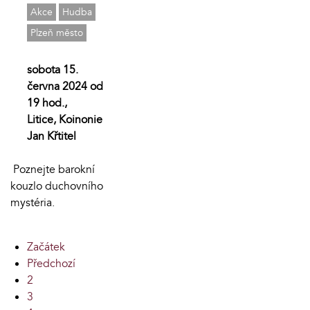
Akce
Hudba
Plzeň město
sobota 15.
června 2024 od
19 hod.,
Litice, Koinonie
Jan Křtitel
Poznejte barokní
kouzlo duchovního
mystéria.
Začátek
Předchozí
2
3