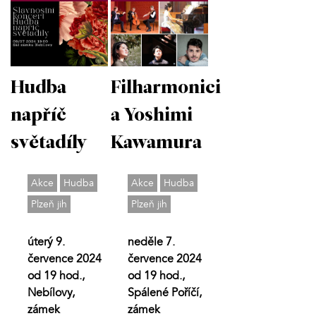
Hudba
Filharmonici
napříč
a Yoshimi
světadíly
Kawamura
Akce
Hudba
Akce
Hudba
Plzeň jih
Plzeň jih
úterý 9.
neděle 7.
července 2024
července 2024
od 19 hod.,
od 19 hod.,
Nebílovy,
Spálené Poříčí,
zámek
zámek