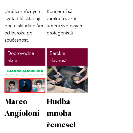
Umělci z různých
Koncertní sál
světadílů skládají
zámku rozezní
poctu skladatelům
umění světových
od baroka po
protagonistů.
současnost.
Doprovodné
Barokní
akce
slavnosti
Marco
Hudba
Angioloni
mnoha
-
řemesel