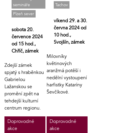
semináře
Tachov
Plzeň sever
víkend 29. a 30.
června 2024 od
sobota 20.
10 hod.,
července 2024
Svojšín, zámek
od 15 hod.,
Chříč, zámek
Milovníky
květinových
Zdejší zámek
aranžmá potěší i
spjatý s hraběnkou
nedělní vystoupení
Gabrielou
harfistky Kataríny
Lažanskou se
Ševčíkové.
promění zpět na
tehdejší kulturní
centrum regionu.
Doprovodné
Doprovodné
akce
akce