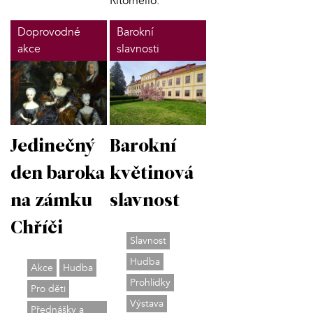
Ritornello.
Doprovodné
Barokní
akce
slavnosti
Jedinečný
Barokní
den baroka
květinová
na zámku
slavnost
Chříči
Slavnost
Hudba
Akce
Hudba
Prohlídky
Pro děti
Výstava
Přednášky a