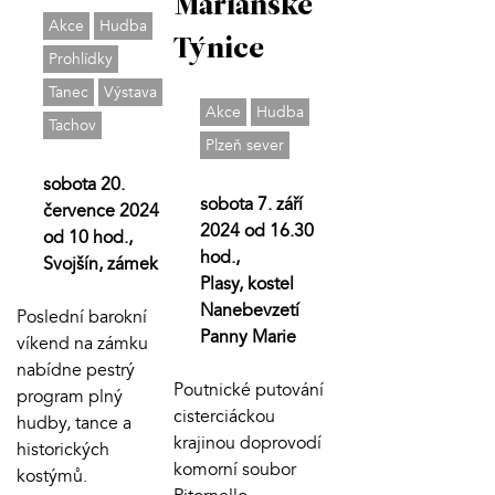
Mariánské
Akce
Hudba
Týnice
Prohlídky
Tanec
Výstava
Akce
Hudba
Tachov
Plzeň sever
sobota 20.
sobota 7. září
července 2024
2024 od 16.30
od 10 hod.,
hod.,
Svojšín, zámek
Plasy, kostel
Nanebevzetí
Poslední barokní
Panny Marie
víkend na zámku
nabídne pestrý
Poutnické putování
program plný
cisterciáckou
hudby, tance a
krajinou doprovodí
historických
komorní soubor
kostýmů.