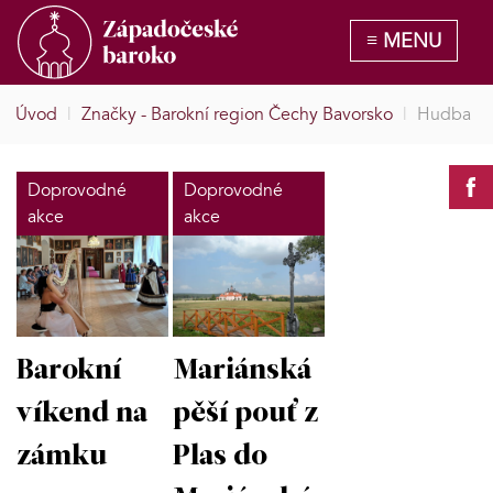
Úvod
|
Značky - Barokní region Čechy Bavorsko
|
Hudba
Doprovodné
Doprovodné
akce
akce
Barokní
Mariánská
víkend na
pěší pouť z
zámku
Plas do