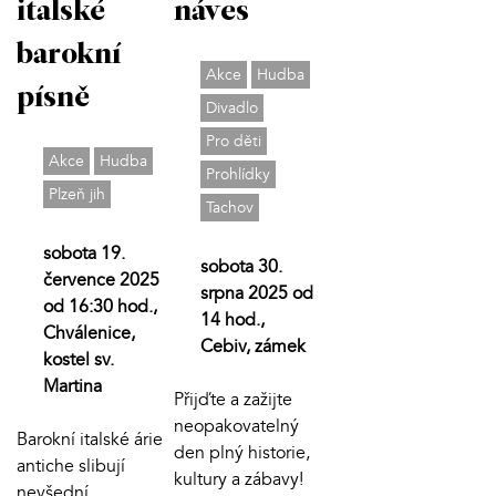
italské
náves
barokní
Akce
Hudba
písně
Divadlo
Pro děti
Akce
Hudba
Prohlídky
Plzeň jih
Tachov
sobota 19.
sobota 30.
července 2025
srpna 2025 od
od 16:30 hod.,
14 hod.,
Chválenice,
Cebiv, zámek
kostel sv.
Martina
Přijďte a zažijte
neopakovatelný
Barokní italské árie
den plný historie,
antiche slibují
kultury a zábavy!
nevšední