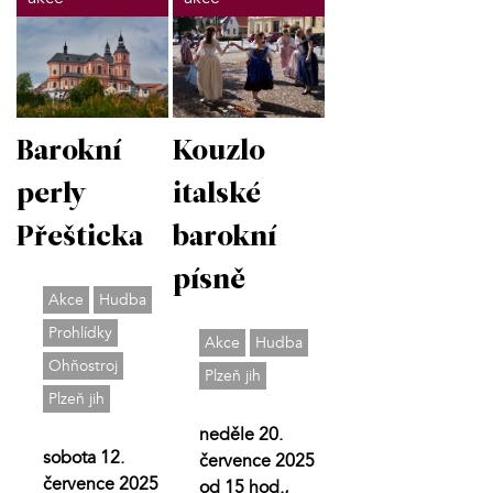
Barokní
Kouzlo
perly
italské
Přešticka
barokní
písně
Akce
Hudba
Prohlídky
Akce
Hudba
Ohňostroj
Plzeň jih
Plzeň jih
neděle 20.
sobota 12.
července 2025
července 2025
od 15 hod.,