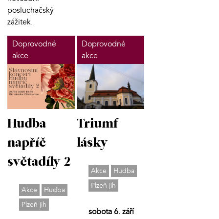
posluchačský
zážitek.
Doprovodné
Doprovodné
akce
akce
Hudba
Triumf
napříč
lásky
světadíly 2
Akce
Hudba
Plzeň jih
Akce
Hudba
Plzeň jih
sobota 6. září