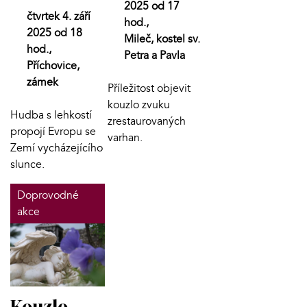
2025 od 17
čtvrtek 4. září
hod.,
2025 od 18
Mileč, kostel sv.
hod.,
Petra a Pavla
Příchovice,
zámek
Příležitost objevit
kouzlo zvuku
Hudba s lehkostí
zrestaurovaných
propojí Evropu se
varhan.
Zemí vycházejícího
slunce.
Doprovodné
akce