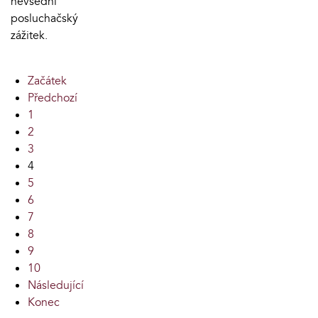
nevšední
posluchačský
zážitek.
Začátek
Předchozí
1
2
3
4
5
6
7
8
9
10
Následující
Konec