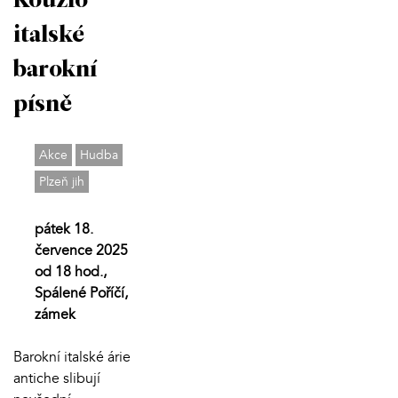
Kouzlo
italské
barokní
písně
Akce
Hudba
Plzeň jih
pátek 18.
července 2025
od 18 hod.,
Spálené Poříčí,
zámek
Barokní italské árie
antiche slibují