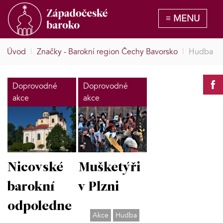
Úvod
|
Značky - Barokní region Čechy Bavorsko
|
Hudba
Doprovodné
Doprovodné
akce
akce
Nicovské
Mušketýři
barokní
v Plzni
odpoledne
Akce
Hudba