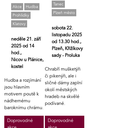
Tanec
Akce
Hudba
Plzeň město
Prohlídky
Klatovy
sobota 22.
listopadu 2025
neděle 21. září
od 13.30 hod.,
2025 od 14
Plzeň, Křižíkovy
hod.,
sady - Proluka
Nicov u Plánice,
kostel
Chrabří mušketýři
či pikenýři, ale i
Hudba a rozjímání
sličné dámy zaplní
jsou hlavním
okolí městských
motivem poutě k
hradeb na skvělé
nádhernému
podívané.
baroknímu chrámu.
Doprovodné
Doprovodné
akce
akce