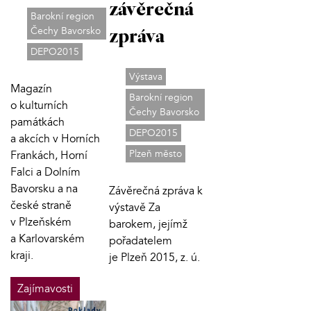
závěrečná
Barokní region
Čechy Bavorsko
zpráva
DEPO2015
Výstava
Magazín
Barokní region
o kulturních
Čechy Bavorsko
památkách
DEPO2015
a akcích v Horních
Plzeň město
Frankách, Horní
Falci a Dolním
Bavorsku a na
Závěrečná zpráva k
české straně
výstavě Za
v Plzeňském
barokem, jejímž
a Karlovarském
pořadatelem
kraji.
je Plzeň 2015, z. ú.
Zajímavosti