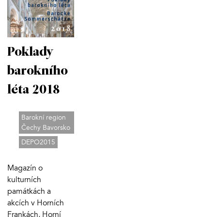
Poklady
barokního
léta 2018
Barokní region
Čechy Bavorsko
DEPO2015
Magazín o
kulturních
památkách a
akcích v Horních
Frankách, Horní