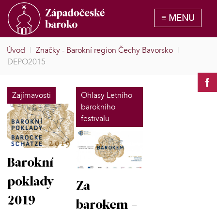
Úvod
|
Značky - Barokní region Čechy Bavorsko
|
DEPO2015
Zajímavosti
Ohlasy Letního
barokního
festivalu
Barokní
poklady
Za
2019
barokem -