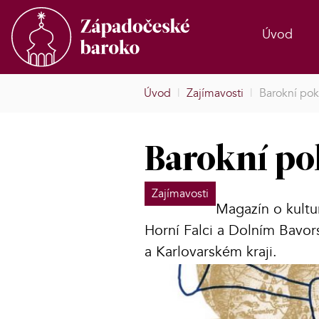
Úvod
Úvod
|
Zajímavosti
|
Barokní po
Barokní po
Zajímavosti
Magazín o kultu
Horní Falci a Dolním Bavor
a Karlovarském kraji.