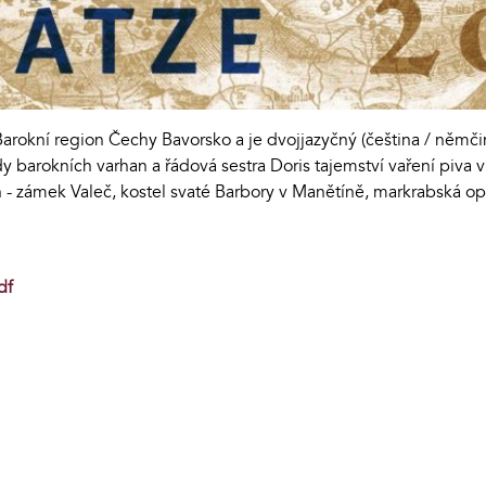
Barokní region Čechy Bavorsko a je dvojjazyčný (čeština / němč
y barokních varhan a řádová sestra Doris tajemství vaření piva v
 - zámek Valeč, kostel svaté Barbory v Manětíně, markrabská 
df