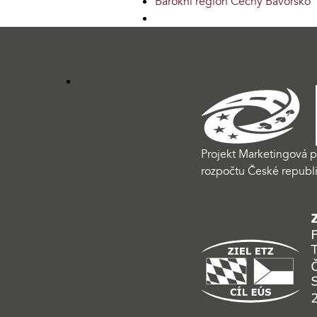
Barokní region Čechy Bavorsko
Projekt Marketingová p
rozpočtu České republi