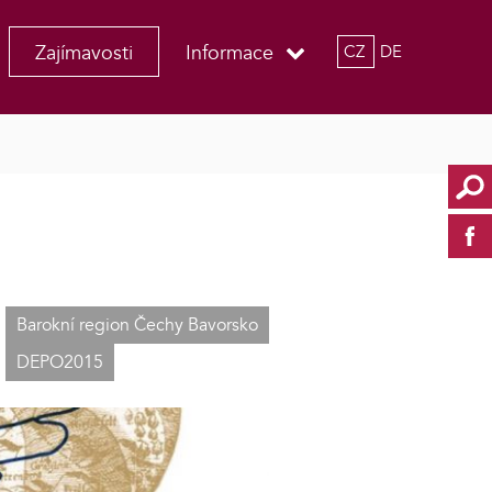
Zajímavosti
Informace
CZ
DE
Barokní region Čechy Bavorsko
DEPO2015