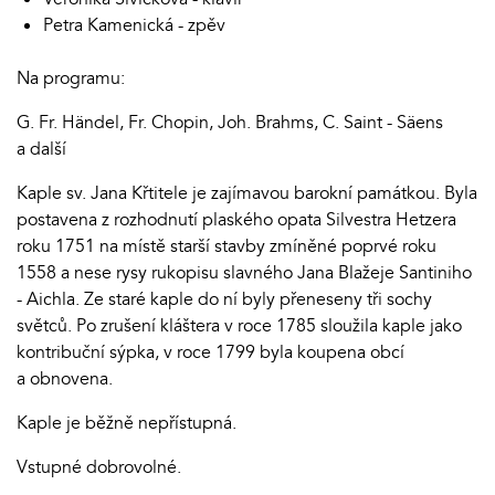
Petra Kamenická - zpěv
Na programu:
G. Fr. Händel, Fr. Chopin, Joh. Brahms, C. Saint - Säens
a další
Kaple sv. Jana Křtitele je zajímavou barokní památkou. Byla
postavena z rozhodnutí plaského opata Silvestra Hetzera
roku 1751 na místě starší stavby zmíněné poprvé roku
1558 a nese rysy rukopisu slavného Jana Blažeje Santiniho
- Aichla. Ze staré kaple do ní byly přeneseny tři sochy
světců. Po zrušení kláštera v roce 1785 sloužila kaple jako
kontribuční sýpka, v roce 1799 byla koupena obcí
a obnovena.
Kaple je běžně nepřístupná.
Vstupné dobrovolné.