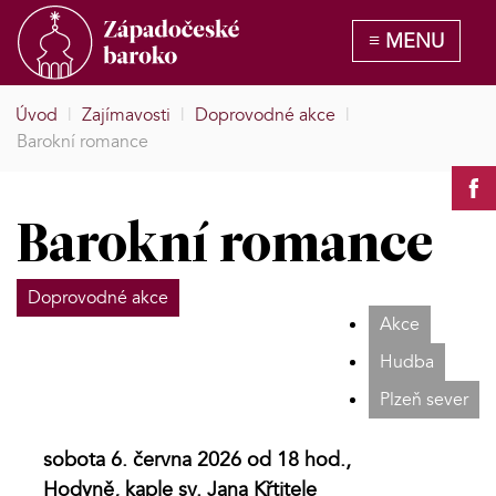
Úvod
|
Zajímavosti
|
Doprovodné akce
|
Barokní romance
Barokní romance
Doprovodné akce
Akce
Hudba
Plzeň sever
sobota 6. června 2026 od 18 hod.,
Hodyně, kaple sv. Jana Křtitele