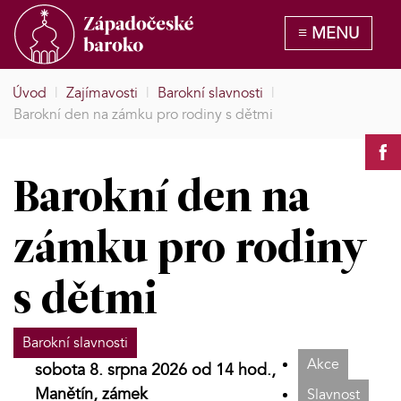
Úvod
|
Zajímavosti
|
Barokní slavnosti
|
Barokní den na zámku pro rodiny s dětmi
Barokní den na
zámku pro rodiny
s dětmi
Barokní slavnosti
Akce
sobota 8. srpna 2026 od 14 hod.,
Manětín, zámek
Slavnost