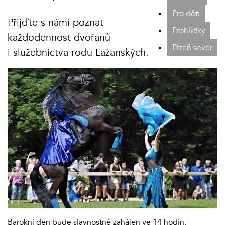
Pro děti
Přijďte s námi poznat
Prohlídky
každodennost dvořanů
Plzeň sever
i služebnictva rodu Lažanských.
Barokní den bude slavnostně zahájen ve 14 hodin.