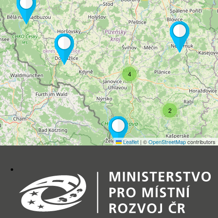
4
2
Leaflet
|
©
OpenStreetMap
contributors