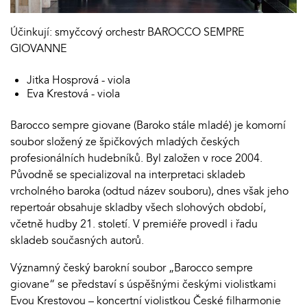
Účinkují: smyčcový orchestr BAROCCO SEMPRE
GIOVANNE
Jitka Hosprová - viola
Eva Krestová - viola
Barocco sempre giovane (Baroko stále mladé) je komorní
soubor složený ze špičkových mladých českých
profesionálních hudebníků. Byl založen v roce 2004.
Původně se specializoval na interpretaci skladeb
vrcholného baroka (odtud název souboru), dnes však jeho
repertoár obsahuje skladby všech slohových období,
včetně hudby 21. století. V premiéře provedl i řadu
skladeb současných autorů.
Významný český barokní soubor „Barocco sempre
giovane“ se představí s úspěšnými českými violistkami
Evou Krestovou – koncertní violistkou České filharmonie