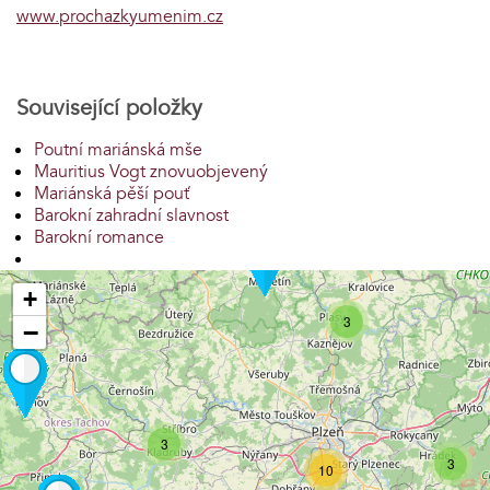
www.prochazkyumenim.cz
Související položky
Poutní mariánská mše
Mauritius Vogt znovuobjevený
Mariánská pěší pouť
Barokní zahradní slavnost
Barokní romance
+
3
−
3
3
10