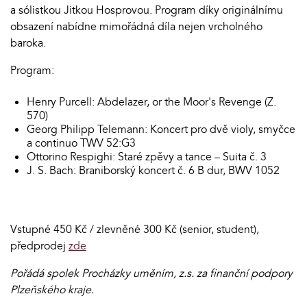
a sólistkou Jitkou Hosprovou. Program díky originálnímu
obsazení nabídne mimořádná díla nejen vrcholného
baroka.
Program:
Henry Purcell: Abdelazer, or the Moor's Revenge (Z.
570)
Georg Philipp Telemann: Koncert pro dvě violy, smyčce
a continuo TWV 52:G3
Ottorino Respighi: Staré zpěvy a tance – Suita č. 3
J. S. Bach: Braniborský koncert č. 6 B dur, BWV 1052
Vstupné 450 Kč / zlevněné 300 Kč (senior, student),
předprodej
zde
Pořádá spolek Procházky uměním, z.s. za finanční podpory
Plzeňského kraje.