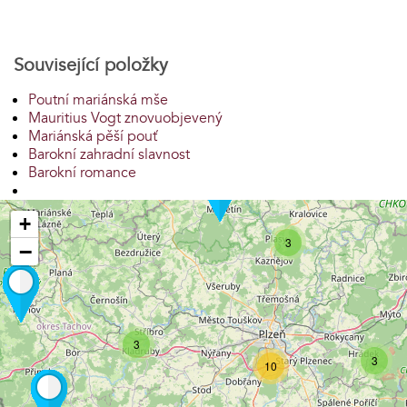
Související položky
Poutní mariánská mše
Mauritius Vogt znovuobjevený
Mariánská pěší pouť
Barokní zahradní slavnost
Barokní romance
+
3
−
3
3
10