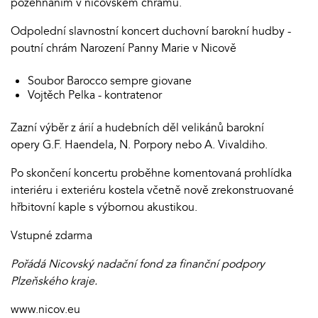
požehnáním v nicovském chrámu.
Odpolední slavnostní koncert duchovní barokní hudby -
poutní chrám Narození Panny Marie v Nicově
Soubor Barocco sempre giovane
Vojtěch Pelka - kontratenor
Zazní výběr z árií a hudebních děl velikánů barokní
opery G.F. Haendela, N. Porpory nebo A. Vivaldiho.
Po skončení koncertu proběhne komentovaná prohlídka
interiéru i exteriéru kostela včetně nově zrekonstruované
hřbitovní kaple s výbornou akustikou.
Vstupné zdarma
Pořádá Nicovský nadační fond za finanční podpory
Plzeňského kraje.
www.nicov.eu