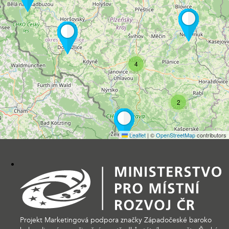
4
2
Leaflet
|
©
OpenStreetMap
contributors
Projekt Marketingová podpora značky Západočeské baroko