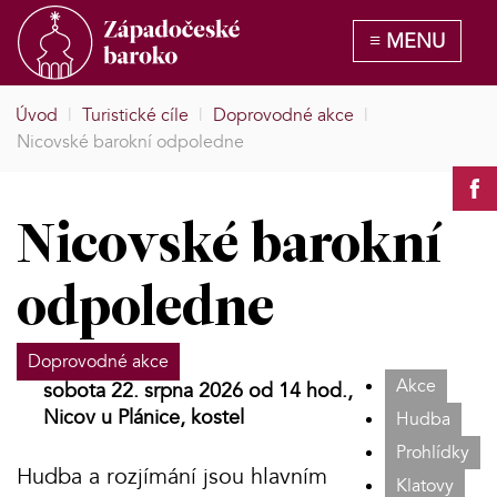
Úvod
|
Turistické cíle
|
Doprovodné akce
|
Nicovské barokní odpoledne
Nicovské barokní
odpoledne
Doprovodné akce
Akce
sobota 22. srpna 2026 od 14 hod.,
Nicov u Plánice, kostel
Hudba
Prohlídky
Hudba a rozjímání jsou hlavním
Klatovy