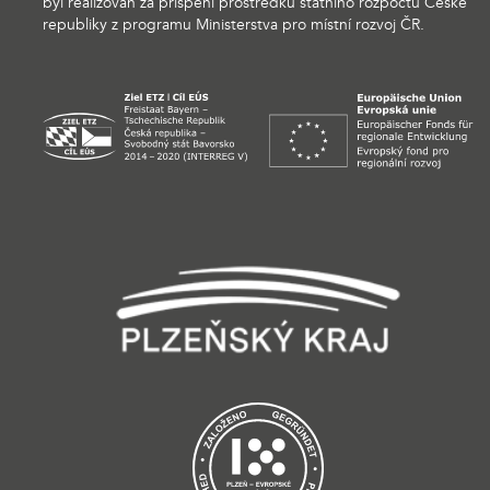
byl realizován za přispění prostředků státního rozpočtu České
republiky z programu Ministerstva pro místní rozvoj ČR.