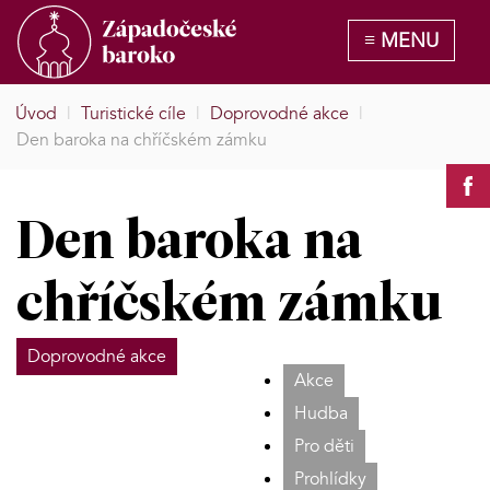
Úvod
|
Turistické cíle
|
Doprovodné akce
|
Den baroka na chříčském zámku
Den baroka na
chříčském zámku
Doprovodné akce
Akce
Hudba
Pro děti
Prohlídky