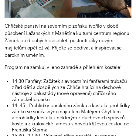
Chříčské panství na severním plzeňsku tvořilo v době
působení Lažanských z Manětína kulturní centrum regionu.
Zámek po dlouhých desetiletí pustnutí díky novým
majitelům opět ožívá. Přijďte se podívat a inspirovat se
barokním uměním.
Program na zámku, v jeho zahradě a přilehlém kostele:
14:30 Fanfáry: Začátek slavnostními fanfárami trubačů
z řad dětí a dospělých ze Chříče hrající na dechové
nástroje z balustrády (nově opravené) chříčského
zámeckého parku
14: 45 - Prohlídky barokního zámku a kostela: prohlídky
zámku se současným majitelem Matějem Chytilem
a prohlídky kostela z některým z duchovních správců
kostela z kralovické farnosti s novou křížovou cestou od
Františka Štorma
15:30 - 17:30 - Výtvarná dílna pro děti: s výrobou