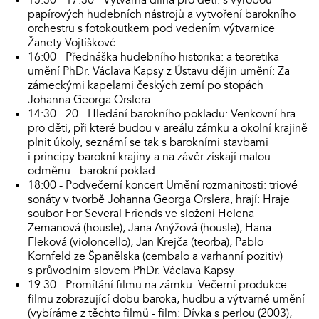
papírových hudebních nástrojů a vytvoření barokního
orchestru s fotokoutkem pod vedením výtvarnice
Žanety Vojtíškové
16:00 - Přednáška hudebního historika: a teoretika
umění PhDr. Václava Kapsy z Ústavu dějin umění: Za
zámeckými kapelami českých zemí po stopách
Johanna Georga Orslera
14:30 - 20 - Hledání barokního pokladu: Venkovní hra
pro děti, při které budou v areálu zámku a okolní krajině
plnit úkoly, seznámí se tak s barokními stavbami
i principy barokní krajiny a na závěr získají malou
odměnu - barokní poklad.
18:00 - Podvečerní koncert Umění rozmanitosti: triové
sonáty v tvorbě Johanna Georga Orslera, hrají: Hraje
soubor For Several Friends ve složení Helena
Zemanová (housle), Jana Anýžová (housle), Hana
Fleková (violoncello), Jan Krejča (teorba), Pablo
Kornfeld ze Španělska (cembalo a varhanní pozitiv)
s průvodním slovem PhDr. Václava Kapsy
19:30 - Promítání filmu na zámku: Večerní produkce
filmu zobrazující dobu baroka, hudbu a výtvarné umění
(vybíráme z těchto filmů - film: Dívka s perlou (2003),