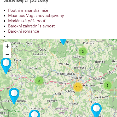
Související položky
Poutní mariánská mše
Mauritius Vogt znovuobjevený
Mariánská pěší pouť
Barokní zahradní slavnost
Barokní romance
+
3
−
3
3
10