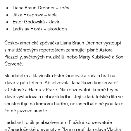
Liana Braun Drenner – zpěv
Jitka Hosprová – viola
Ester Godovská - klavír
Ladislav Horák – akordeon
Česko- americká zpěvačka Liana Braun Drenner vystoupí
s multižánrovým repertoárem zahrnující písně Astora
Piazzolly, světových muzikálů, nebo Marty Kubišové a Soni
Červené.
Skladatelka a klavíristka Ester Godovská začala hrát na
klavír v pěti letech. Absolvovala Janáčkovu konzervatoř
v Ostravě a Hamu v Praze. Na konzervatoři kromě hry na
klavír vystudovala i obor skladbu. Její skladatelské dílo se
soustřeďuje na komorní hudbu, nezanedbatelné jsou také
četné jazzové aranže.
Ladislav Horák je absolventem Pražské konzervatoře
a Západočeské university v Plzni u prof. Jaroslava Vlacha.