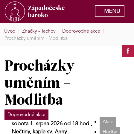
Úvod
|
Značky - Tachov
|
Doprovodné akce
|
Procházky uměním - Modlitba
Procházky
uměním -
Modlitba
Doprovodné akce
Akce
sobota 1. srpna 2026 od 18 hod.,
Nečtiny, kaple sv. Anny
Hudba