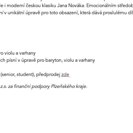
a, ale i moderní českou klasiku Jana Nováka. Emocionálním stře
ní
v unikátní úpravě pro toto obsazení, která dává proslulému díl
o violu a varhany
ch písní v úpravě pro baryton, violu a varhany
(senior, student), předprodej
zde
.s. za finanční podpory Plzeňského kraje.