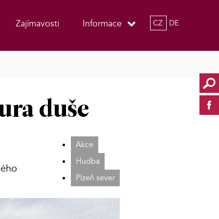
Zajímavosti
Informace
CZ
DE
ura duše
Akce
Hudba
ného
Plzeň sever