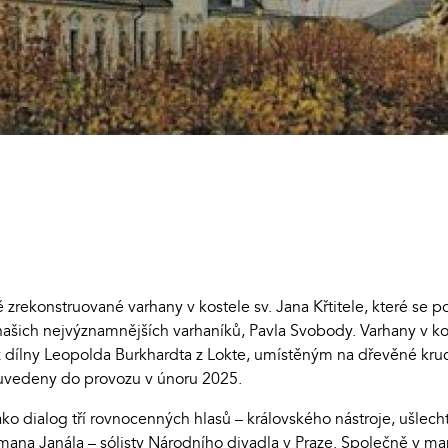
rekonstruované varhany v kostele sv. Jana Křtitele, které se p
ašich nejvýznamnějších varhaníků, Pavla Svobody. Varhany v kos
dílny Leopolda Burkhardta z Lokte, umístěným na dřevěné kruch
 uvedeny do provozu v únoru 2025.
ko dialog tří rovnocenných hlasů – královského nástroje, ušlecht
ana Janála – sólisty Národního divadla v Praze. Společně v man