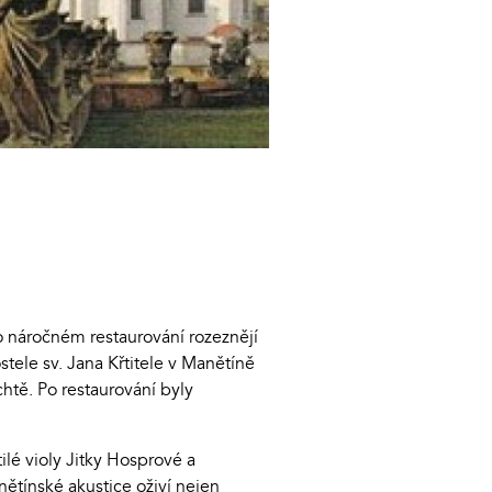
o náročném restaurování rozeznějí
tele sv. Jana Křtitele v Manětíně
tě. Po restaurování byly
ilé violy Jitky Hosprové a
ětínské akustice oživí nejen