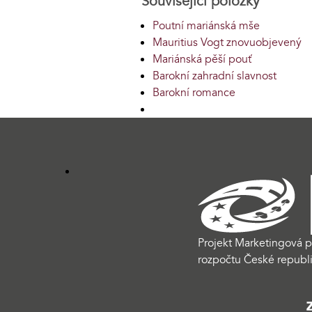
Související položky
Poutní mariánská mše
Mauritius Vogt znovuobjevený
Mariánská pěší pouť
Barokní zahradní slavnost
Barokní romance
Projekt Marketingová p
rozpočtu České republi