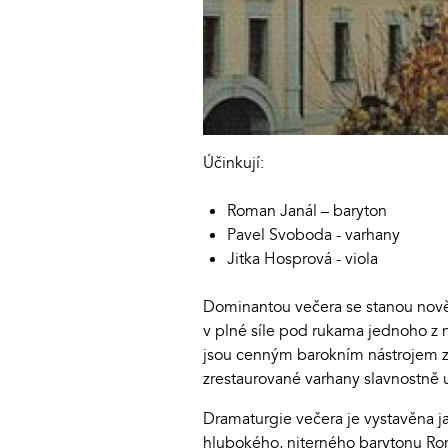
Účinkují:
Roman Janál – baryton
Pavel Svoboda - varhany
Jitka Hosprová - viola
Dominantou večera se stanou nově z
v plné síle pod rukama jednoho z n
jsou cenným barokním nástrojem z 
zrestaurované varhany slavnostně
Dramaturgie večera je vystavěna ja
hlubokého, niterného barytonu Rom