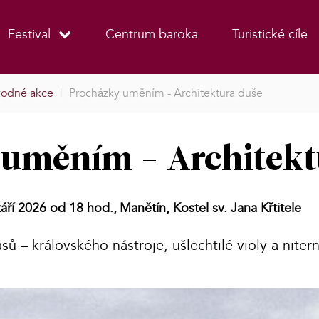
Festival
Centrum baroka
Turistické cíle
odné akce
|
Procházky uměním - Architektura duše
uměním - Architekt
září 2026 od 18 hod.,
Manětín, Kostel sv. Jana Křtitele
sů – královského nástroje, ušlechtilé violy a niter