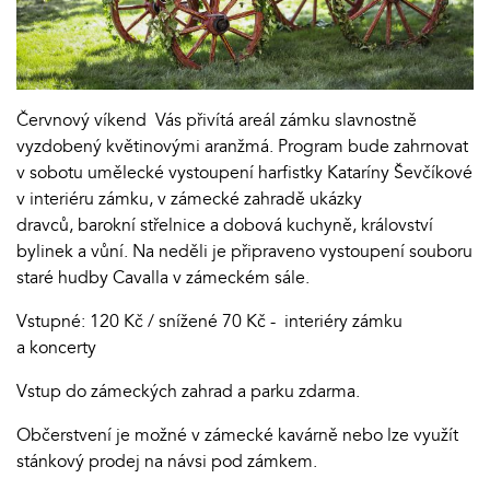
Červnový víkend Vás přivítá areál zámku slavnostně
vyzdobený květinovými aranžmá. Program bude zahrnovat
v sobotu umělecké vystoupení harfistky Kataríny Ševčíkové
v interiéru zámku, v zámecké zahradě ukázky
dravců, barokní střelnice a dobová kuchyně, království
bylinek a vůní. Na neděli je připraveno vystoupení souboru
staré hudby Cavalla v zámeckém sále.
Vstupné: 120 Kč / snížené 70 Kč - interiéry zámku
a koncerty
Vstup do zámeckých zahrad a parku zdarma.
Občerstvení je možné v zámecké kavárně nebo lze využít
stánkový prodej na návsi pod zámkem.