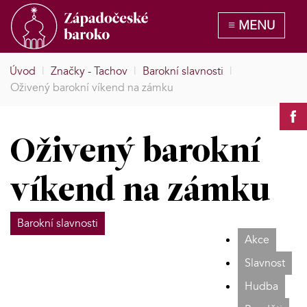
Úvod
|
Značky - Tachov
|
Barokní slavnosti
|
Oživený barokní víkend na zámku
Oživený barokní
víkend na zámku
Barokní slavnosti
Akce
Slavnost
Hudba