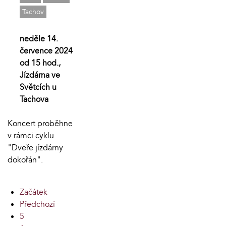
Tachov
neděle 14.
července 2024
od 15 hod.,
Jízdárna ve
Světcích u
Tachova
Koncert proběhne
v rámci cyklu
"Dveře jízdárny
dokořán".
Začátek
Předchozí
5