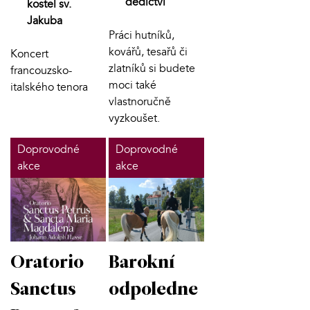
dědictví
kostel sv.
Jakuba
Práci hutníků,
kovářů, tesařů či
Koncert
zlatníků si budete
francouzsko-
moci také
italského tenora
vlastnoručně
vyzkoušet.
Doprovodné
Doprovodné
akce
akce
Oratorio
Barokní
Sanctus
odpoledne