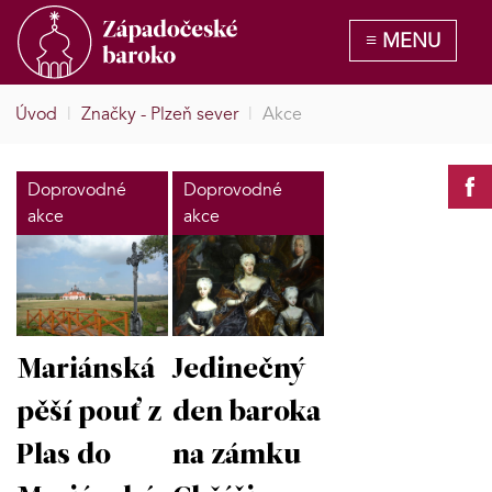
Úvod
|
Značky - Plzeň sever
|
Akce
Doprovodné
Doprovodné
akce
akce
Mariánská
Jedinečný
pěší pouť z
den baroka
Plas do
na zámku