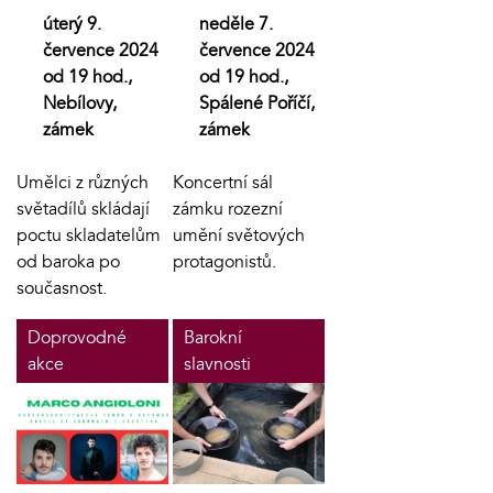
úterý 9.
neděle 7.
července 2024
července 2024
od 19 hod.,
od 19 hod.,
Nebílovy,
Spálené Poříčí,
zámek
zámek
Umělci z různých
Koncertní sál
světadílů skládají
zámku rozezní
poctu skladatelům
umění světových
od baroka po
protagonistů.
současnost.
Doprovodné
Barokní
akce
slavnosti