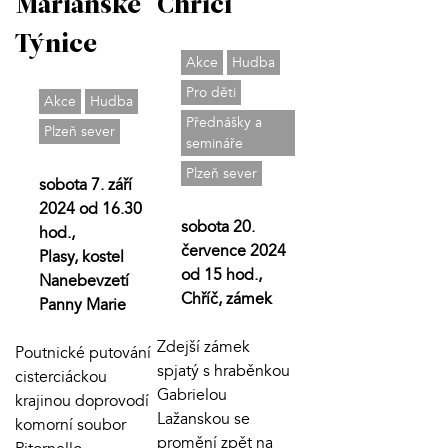
Mariánské
Chříči
Týnice
Akce
Hudba
Pro děti
Akce
Hudba
Přednášky a
Plzeň sever
semináře
Plzeň sever
sobota 7. září
2024 od 16.30
sobota 20.
hod.,
července 2024
Plasy, kostel
od 15 hod.,
Nanebevzetí
Chříč, zámek
Panny Marie
Zdejší zámek
Poutnické putování
spjatý s hraběnkou
cisterciáckou
Gabrielou
krajinou doprovodí
Lažanskou se
komorní soubor
promění zpět na