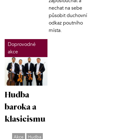
zaposlouchat a
nechat na sebe
působit duchovní
odkaz poutního
místa.
Doprovodné
akce
Hudba
baroka a
klasicismu
Akce
Hudba