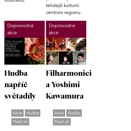
Ritornello.
tehdejší kulturní
centrum regionu.
Doprovodné
Doprovodné
akce
akce
Hudba
Filharmonici
napříč
a Yoshimi
světadíly
Kawamura
Akce
Hudba
Akce
Hudba
Plzeň jih
Plzeň jih