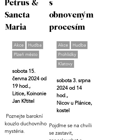
Petrus &
s
Sancta
obnoveným
Maria
procesím
Akce
Hudba
Akce
Hudba
Plzeň město
Prohlídky
Klatovy
sobota 15.
června 2024 od
sobota 3. srpna
19 hod.,
2024 od 14
Litice, Koinonie
hod.,
Jan Křtitel
Nicov u Plánice,
kostel
Poznejte barokní
kouzlo duchovního
Pojďme se na chvíli
mystéria.
se zastavit,