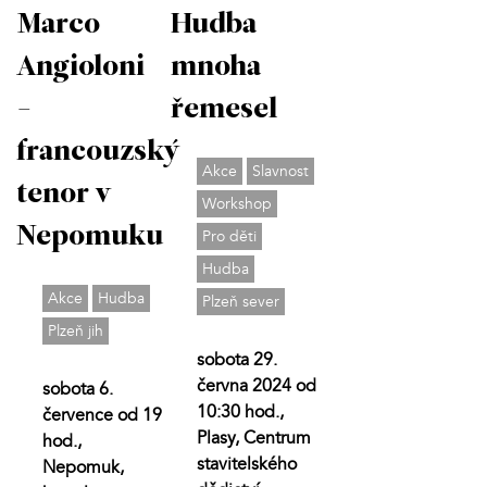
Marco
Hudba
Angioloni
mnoha
-
řemesel
francouzský
Akce
Slavnost
tenor v
Workshop
Nepomuku
Pro děti
Hudba
Akce
Hudba
Plzeň sever
Plzeň jih
sobota 29.
června 2024 od
sobota 6.
10:30 hod.,
července od 19
Plasy, Centrum
hod.,
stavitelského
Nepomuk,