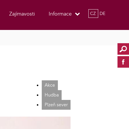
Zajímavosti
Informace
CZ
DE
Akce
Hudba
Plzeň sever