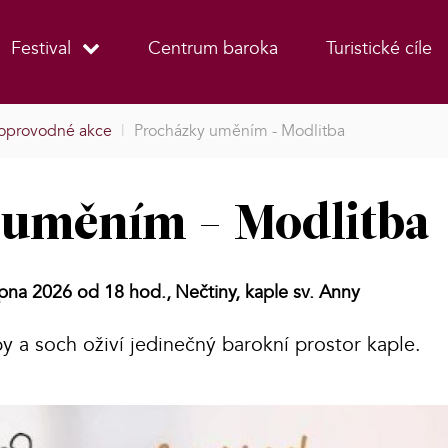
Festival
Centrum baroka
Turistické cíle
oprovodné akce
|
Procházky uměním - Modlitba
 uměním - Modlitba
rpna 2026 od 18 hod.,
Nečtiny, kaple sv. Anny
y a soch oživí jedinečný barokní prostor kaple.