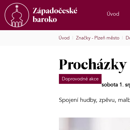
Úvod
Úvod
|
Značky - Plzeň město
|
D
Procházky
Doprovodné akce
sobota 1. s
Spojení hudby, zpěvu, malb