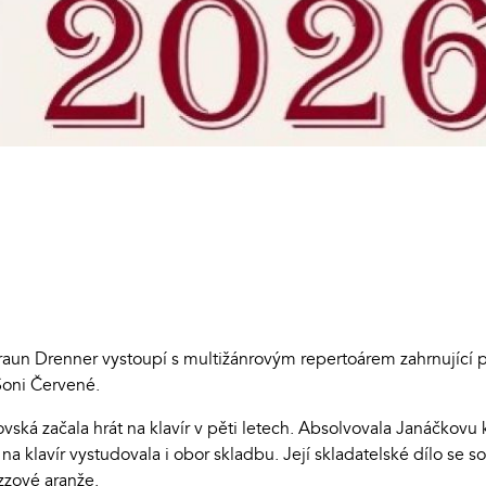
aun Drenner vystoupí s multižánrovým repertoárem zahrnující pí
Soni Červené.
dovská začala hrát na klavír v pěti letech. Absolvovala Janáčkov
 na klavír vystudovala i obor skladbu. Její skladatelské dílo se
zzové aranže.