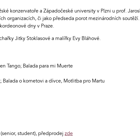
ské konzervatoře a Západočeské university v Plzni u prof. Jaro
ch organizacích, či jako předseda porot mezinárodních soutěž
akordeonové dny v Praze.
hařky Jitky Stoklasové a malířky Evy Bláhové.
olen Tango; Balada para mi Muerte
 Balada o kornetovi a dívce, Motlitba pro Martu
(senior, student), předprodej
zde