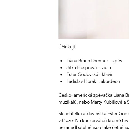
Účinkují:
Liana Braun Drenner – zpěv
Jitka Hosprová – viola
Ester Godovská - klavír
Ladislav Horák – akordeon
Česko- americká zpěvačka Liana Br
muzikálů, nebo Marty Kubišové a 
Skladatelka a klavíristka Ester Go
v Praze. Na konzervatoři kromě hry
nezanedbatelné jsou také četné ja