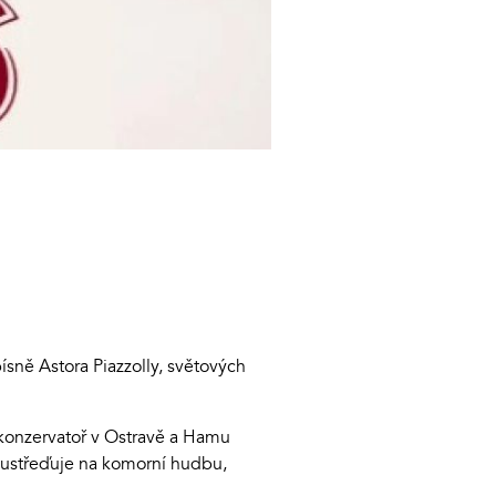
sně Astora Piazzolly, světových
u konzervatoř v Ostravě a Hamu
 soustřeďuje na komorní hudbu,