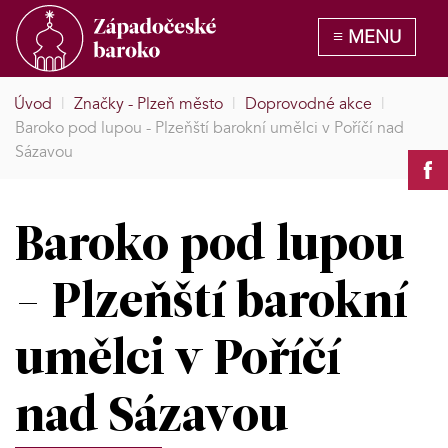
Úvod
|
Značky - Plzeň město
|
Doprovodné akce
|
Baroko pod lupou - Plzeňští barokní umělci v Poříčí nad
Sázavou
Baroko pod lupou
- Plzeňští barokní
umělci v Poříčí
nad Sázavou