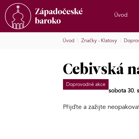
Úvod
Úvod
|
Značky - Klatovy
|
Dopro
Cebivská n
Doprovodné akce
sobota 30. 
Přijďte a zažijte neopakova