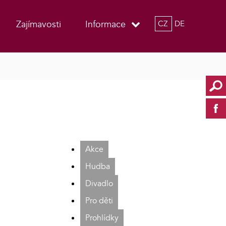
Zajímavosti
Informace
CZ
DE
Akce
Hudba
Divadlo
Pro děti
Prohlídky