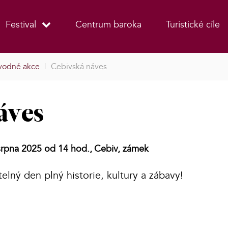
Festival
Centrum baroka
Turistické cíle
vodné akce
|
Cebivská náves
áves
srpna 2025 od 14 hod.,
Cebiv, zámek
telný den plný historie, kultury a zábavy!