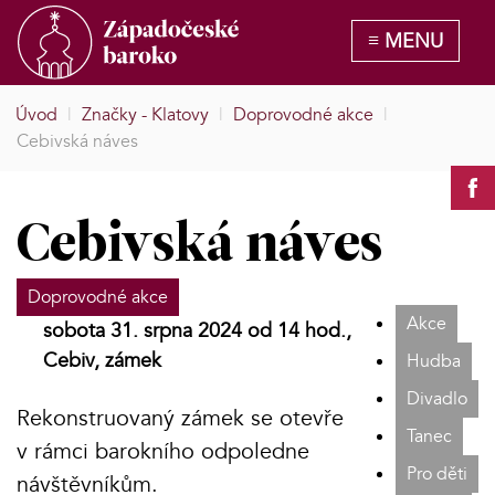
Úvod
|
Značky - Klatovy
|
Doprovodné akce
|
Cebivská náves
Cebivská náves
Doprovodné akce
Akce
sobota 31. srpna 2024 od 14 hod.,
Cebiv, zámek
Hudba
Divadlo
Rekonstruovaný zámek se otevře
Tanec
v rámci barokního odpoledne
Pro děti
návštěvníkům.