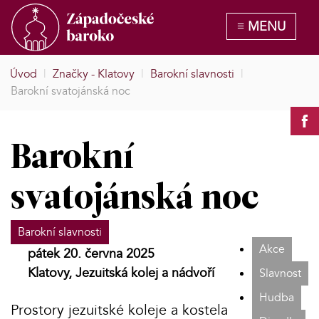
Úvod
|
Značky - Klatovy
|
Barokní slavnosti
|
Barokní svatojánská noc
Barokní
svatojánská noc
Barokní slavnosti
Akce
pátek 20. června 2025
Klatovy, Jezuitská kolej a nádvoří
Slavnost
Hudba
Prostory jezuitské koleje a kostela