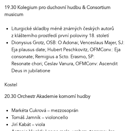
19.30 Kolegium pro duchovní hudbu & Consortium
musicum
Liturgické skladby méně známých českých autorů
z klášterního prostředí první poloviny 18. století
Dionysius Grotz, OSB: O Adonai; Venceslaus Majer, SJ:
Eja plausus date; Hubert Peschkovitz, OFMConv.: Eja
consonate; Remigius a Scto. Erasmo, SP:
Resonate chori; Ceslav Vanura, OFMConv: Ascendit
Deus in jubilatione
Kostel
20.30
Orchestr Akademie komorní hudby
Markéta Cukrová – mezzosoprán
Tomáš Jamník – violoncello
Jirí Kabát – viola