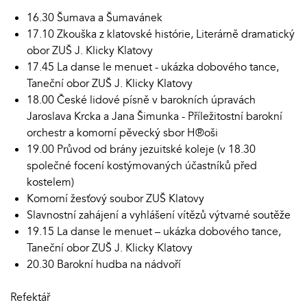
16.30 Šumava a Šumavánek
17.10 Zkouška z klatovské histórie, Literárně dramatický
obor ZUŠ J. Klicky Klatovy
17.45 La danse le menuet - ukázka dobového tance,
Taneční obor ZUŠ J. Klicky Klatovy
18.00 České lidové písně v barokních úpravách
Jaroslava Krcka a Jana Šimunka - Příležitostní barokní
orchestr a komorní pěvecký sbor H®oši
19.00 Průvod od brány jezuitské koleje (v 18.30
společné focení kostýmovaných účastníků před
kostelem)
Komorní žesťový soubor ZUŠ Klatovy
Slavnostní zahájení a vyhlášení vítězů výtvarné soutěže
19.15 La danse le menuet – ukázka dobového tance,
Taneční obor ZUŠ J. Klicky Klatovy
20.30 Barokní hudba na nádvoří
Refektář