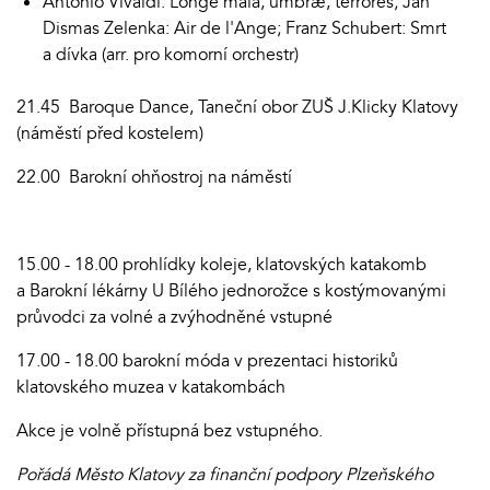
Antonio Vivaldi: Longe mala, umbræ, terrores; Jan
Dismas Zelenka: Air de l'Ange; Franz Schubert: Smrt
a dívka (arr. pro komorní orchestr)
21.45 Baroque Dance, Taneční obor ZUŠ J.Klicky Klatovy
(náměstí před kostelem)
22.00 Barokní ohňostroj na náměstí
15.00 - 18.00 prohlídky koleje, klatovských katakomb
a Barokní lékárny U Bílého jednorožce s kostýmovanými
průvodci za volné a zvýhodněné vstupné
17.00 - 18.00 barokní móda v prezentaci historiků
klatovského muzea v katakombách
Akce je volně přístupná bez vstupného.
Pořádá Město Klatovy za finanční podpory Plzeňského