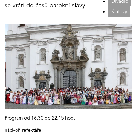
Divadlo
se vrátí do časů barokní slávy.
Klatovy
Program od 16.30 do 22.15 hod.
nádvoří refektáře: