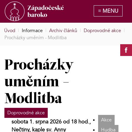
Úvod
|
Informace
|
Archiv článků
|
Doprovodné akce
|
Procházky uměním - Modlitba
Procházky
uměním -
Modlitba
Doprovodné akce
Akce
sobota 1. srpna 2026 od 18 hod.,
Nečtiny, kaple sv. Anny
Hudba