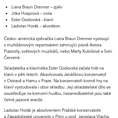
Liana Braun Drenner – zpěv
Jitka Hosprová – viola
Ester Godovská - klavír
Ladislav Horák – akordeon
Česko- americká zpěvačka Liana Braun Drenner vystoupí
s multižánrovým repertoárem zahrnující písně Astora
Piazzolly, světových muzikálů, nebo Marty Kubišové a Soni
Červené.
Skladatelka a klavíristka Ester Godovská začala hrát na
klavír v pěti letech. Absolvovala Janáčkovu konzervatoř
v Ostravě a Hamu v Praze. Na konzervatoři kromě hry na
klavír vystudovala i obor skladbu. Její skladatelské dílo se
soustřeďuje na komorní hudbu, nezanedbatelné jsou také
četné jazzové aranže.
Ladislav Horák je absolventem Pražské konzervatoře
a Západočeské university v Plzni u prof. Jaroslava Vlacha.