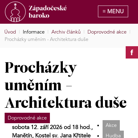
Úvod
|
Informace
|
Archiv článků
|
Doprovodné akce
|
Procházky uměním - Architektura duše
Procházky
uměním -
Architektura duše
Doprovodné akce
Akce
sobota 12. září 2026 od 18 hod.,
Manětín, Kostel sv. Jana Křtitele
Hudba