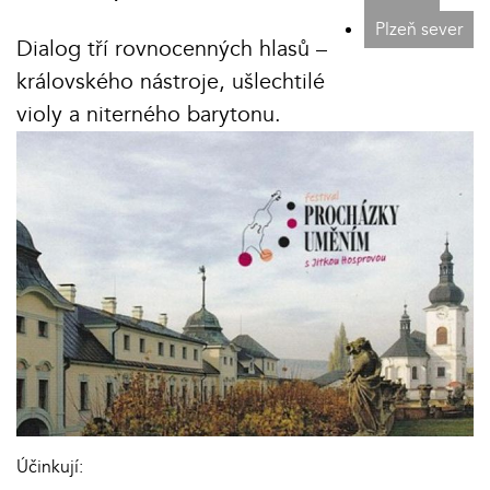
Plzeň sever
Dialog tří rovnocenných hlasů –
královského nástroje, ušlechtilé
violy a niterného barytonu.
Účinkují: