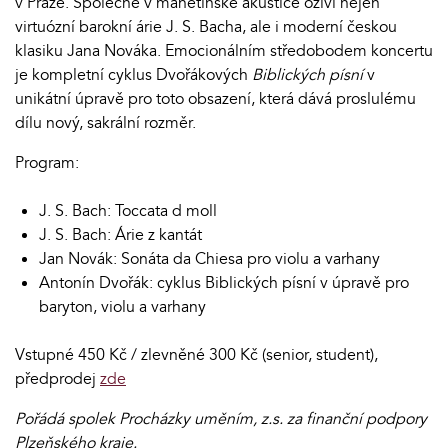
v Praze. Společně v manětínské akustice oživí nejen
virtuózní barokní árie J. S. Bacha, ale i moderní českou
klasiku Jana Nováka. Emocionálním středobodem koncertu
je kompletní cyklus Dvořákových
Biblických písní
v
unikátní úpravě pro toto obsazení, která dává proslulému
dílu nový, sakrální rozměr.
Program:
J. S. Bach: Toccata d moll
J. S. Bach: Árie z kantát
Jan Novák: Sonáta da Chiesa pro violu a varhany
Antonín Dvořák: cyklus Biblických písní v úpravě pro
baryton, violu a varhany
Vstupné 450 Kč / zlevněné 300 Kč (senior, student),
předprodej
zde
Pořádá spolek Procházky uměním, z.s. za finanční podpory
Plzeňského kraje.