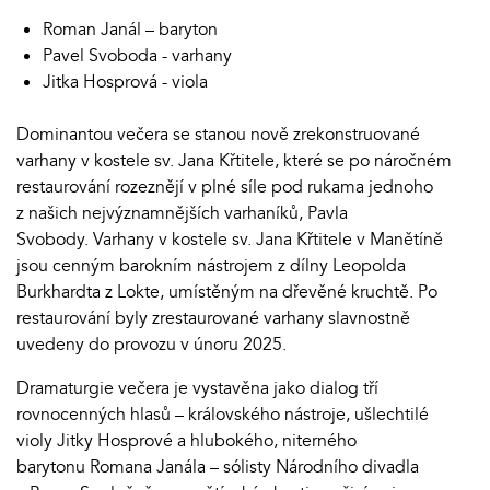
Roman Janál – baryton
Pavel Svoboda - varhany
Jitka Hosprová - viola
Dominantou večera se stanou nově zrekonstruované
varhany v kostele sv. Jana Křtitele, které se po náročném
restaurování rozeznějí v plné síle pod rukama jednoho
z našich nejvýznamnějších varhaníků, Pavla
Svobody. Varhany v kostele sv. Jana Křtitele v Manětíně
jsou cenným barokním nástrojem z dílny Leopolda
Burkhardta z Lokte, umístěným na dřevěné kruchtě. Po
restaurování byly zrestaurované varhany slavnostně
uvedeny do provozu v únoru 2025.
Dramaturgie večera je vystavěna jako dialog tří
rovnocenných hlasů – královského nástroje, ušlechtilé
violy Jitky Hosprové a hlubokého, niterného
barytonu Romana Janála – sólisty Národního divadla