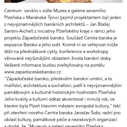
Centrum vzniklo v sídle Muzea a galerie severního
Plzeňska v Mariánské Týnici
(jejímž projektantem byl jeden
z nejvýznamnějších barokních architektů – Jan Blažej
Santini-Aichel) z iniciativy Plzeňského kraje v rámci jeho
projektu Západočeské baroko. Součástí Centra baroka je
expozice Baroko a jeho svět. Kromě ní se veřejnost může
těšit na přednáškové cykly, konference a workshopy
věnované nejrůznějším oblastem života barokní doby.
Veškeré informace budou zveřejňovány na portálu
www.zapadoceskebaroko.cz.
"Západočeské baroko, především barokní umění, a to
malířství, architektura a sochařství, patří k nejvýznamnějším
památkovým a kulturně historickým hodnotám Plzeňska.
Jeho kvality a kulturní odkaz akcentoval i minulý rok, ve
kterém byla Plzeň hlavním městem evropské kultury," řekl
při otevření nového Centra baroka Jaroslav Šobr, radní pro
oblast kultury, památkové péče a neziskových organizací
a dodal, že "Muzeum a galerii severního Plzeňska