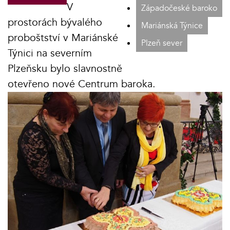
V
Západočeské baroko
prostorách bývalého
Mariánská Týnice
proboštství v Mariánské
Plzeň sever
Týnici na severním
Plzeňsku bylo slavnostně
otevřeno nové Centrum baroka.