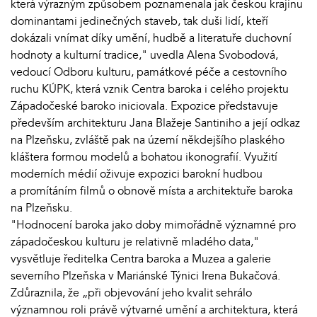
která výrazným způsobem poznamenala jak českou krajinu
dominantami jedinečných staveb, tak duši lidí, kteří
dokázali vnímat díky umění, hudbě a literatuře duchovní
hodnoty a kulturní tradice," uvedla Alena Svobodová,
vedoucí Odboru kulturu, památkové péče a cestovního
ruchu KÚPK, která vznik Centra baroka i celého projektu
Západočeské baroko iniciovala. Expozice představuje
především architekturu Jana Blažeje Santiniho a její odkaz
na Plzeňsku, zvláště pak na území někdejšího plaského
kláštera formou modelů a bohatou ikonografií. Využití
moderních médií oživuje expozici barokní hudbou
a promítáním filmů o obnově místa a architektuře baroka
na Plzeňsku.
"Hodnocení baroka jako doby mimořádně významné pro
západočeskou kulturu je relativně mladého data,"
vysvětluje ředitelka Centra baroka a Muzea a galerie
severního Plzeňska v Mariánské Týnici Irena Bukačová.
Zdůraznila, že „při objevování jeho kvalit sehrálo
významnou roli právě výtvarné umění a architektura, která