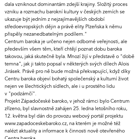
dala vzniknout dominantám zdejší krajiny. Složitý proces
vzniku a rozmachu barokní kultury v českých zemích se
ukazuje být jedním z nejzajímavějších období
středoevropských dějin a právě elity Plzeňska k němu
přispěly nezanedbatelným podílem."
Centrum baroka je určeno nejen odborné veřejnosti, ale
především všem těm, kteří chtějí poznat dobu baroka
takovou, jaká skutečně byla. Mnozí žijí v představě o "době
temna", jak ji takto popsal v některých svých dílech Alois
Jirásek. Právě pro ně bude možná překvapující, když díky
Centru baroka objeví bohatý společenský a kulturní život
nejen ve šlechtických sídlech, ale i u prostého lidu
v "podzámčí".
Projekt Západočeské baroko, v jehož rámci bylo Centrum
zřízeno, byl slavnostně zahájen 25. ledna letošního roku,
12. května byl dán do provozu webový portál projektu
www.zapadoceskebaroko.cz, na kterém je možné též
nalézt aktuality a informace k činnosti nově otevřeného
Centra baroka.