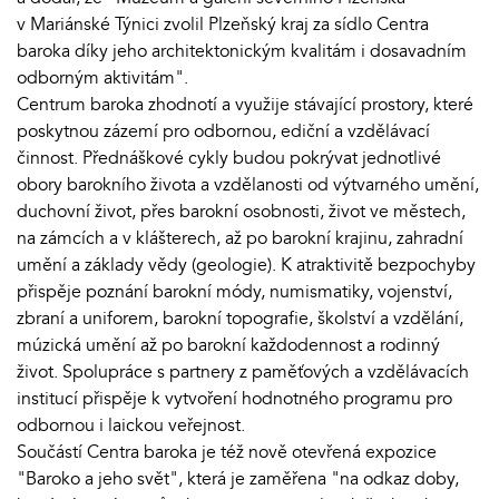
v Mariánské Týnici zvolil Plzeňský kraj za sídlo Centra
baroka díky jeho architektonickým kvalitám i dosavadním
odborným aktivitám".
Centrum baroka zhodnotí a využije stávající prostory, které
poskytnou zázemí pro odbornou, ediční a vzdělávací
činnost. Přednáškové cykly budou pokrývat jednotlivé
obory barokního života a vzdělanosti od výtvarného umění,
duchovní život, přes barokní osobnosti, život ve městech,
na zámcích a v klášterech, až po barokní krajinu, zahradní
umění a základy vědy (geologie). K atraktivitě bezpochyby
přispěje poznání barokní módy, numismatiky, vojenství,
zbraní a uniforem, barokní topografie, školství a vzdělání,
múzická umění až po barokní každodennost a rodinný
život. Spolupráce s partnery z paměťových a vzdělávacích
institucí přispěje k vytvoření hodnotného programu pro
odbornou i laickou veřejnost.
Součástí Centra baroka je též nově otevřená expozice
"Baroko a jeho svět", která je zaměřena "na odkaz doby,