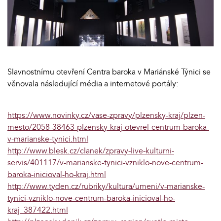
Slavnostnímu otevření Centra baroka v Mariánské Týnici se
věnovala následující média a internetové portály:
https://www.novinky.cz/vase-zpravy/plzensky-kraj/plzen-
mesto/2058-38463-plzensky-kraj-otevrel-centrum-baroka-
v-marianske-tynici.html
http://www.blesk.cz/clanek/zpravy-live-kulturni-
servis/401117/v-marianske-tynici-vzniklo-nove-centrum-
baroka-inicioval-ho-kraj.html
http://www.tyden.cz/rubriky/kultura/umeni/v-marianske-
tynici-vzniklo-nove-centrum-baroka-inicioval-ho-
kraj_387422.html