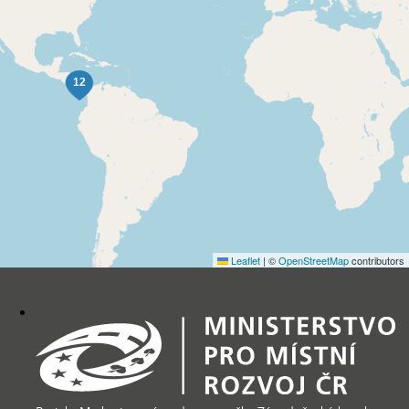
Leaflet
|
©
OpenStreetMap
contributors