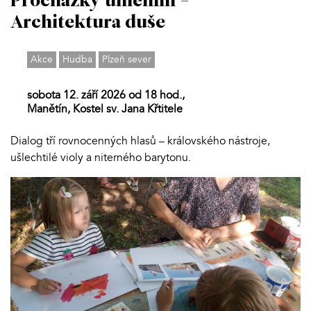
Procházky uměním -
Architektura duše
Akce
Hudba
Plzeň sever
sobota 12. září 2026 od 18 hod.,
Manětín, Kostel sv. Jana Křtitele
Dialog tří rovnocenných hlasů – královského nástroje,
ušlechtilé violy a niterného barytonu.