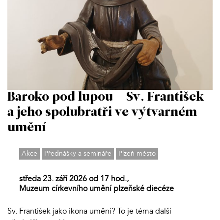
Baroko pod lupou - Sv. František
a jeho spolubratři ve výtvarném
umění
Akce
Přednášky a semináře
Plzeň město
středa 23. září 2026 od 17 hod.,
Muzeum církevního umění plzeňské diecéze
Sv. František jako ikona umění? To je téma další