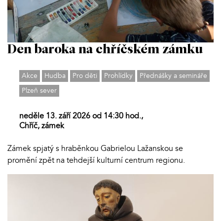
Den baroka na chříčském zámku
Akce
Hudba
Pro děti
Prohlídky
Přednášky a semináře
Plzeň sever
neděle 13. září 2026 od 14:30 hod.,
Chříč, zámek
Zámek spjatý s hraběnkou Gabrielou Lažanskou se
promění zpět na tehdejší kulturní centrum regionu.