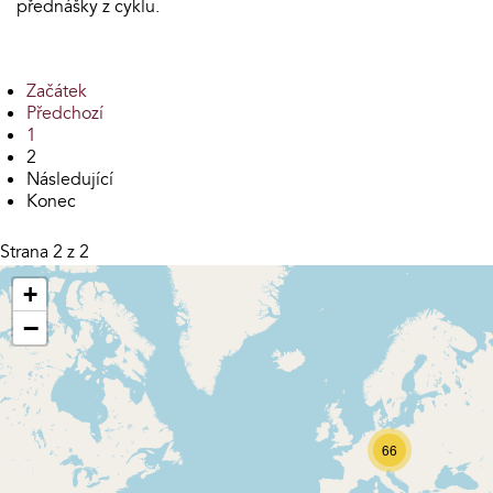
přednášky z cyklu.
Začátek
Předchozí
1
2
Následující
Konec
Strana 2 z 2
+
−
66