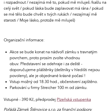
i rozpadnout / nezajímá mě to, pokud mě miluješ /kašlu na
celý svět / pokud láska bude zaplavovat má rána / pokud
se mé tělo bude chvět v tvých rukách / nezajímají mě
starosti / Moje lásko, protože mě miluješ)
Organizační informace:
Akce se bude konat na nádvoří zámku s travnatým
povrchem, proto prosím zvolte vhodnou
obuv. Představení se odehraje i za deště -
doporučujeme pláštěnky (deštníky v hledišti nejsou
povoleny), ale je objednané krásné počasí !
Vstup možný od 18.30 hod., občerstvení zajištěno.
Parkování u firmy Streicher 100 m od zámku.
Vstupné - 390 Kč, předprodej
Plzeňská vstupenka
Pořádá Zámek Štěnovice s.r.o. za finanční podpory