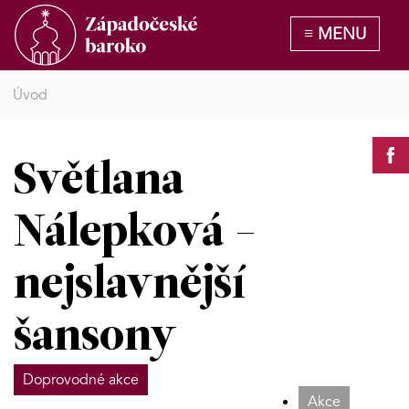
Úvod
Světlana
Nálepková -
nejslavnější
šansony
Doprovodné akce
Akce