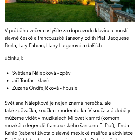
V průběhu večera uslyšíte za doprovodu klavíru a houslí
slavné české a francouzské šansony Edith Piaf, Jacquese
Brela, Lary Fabian, Hany Hegerové a dalších.
účinkují:
Světlana Nálepková - zpěv
Jiří Toufar - klavír
Zuzana Ondřejíčková - housle
Světlana Nálepková je nejen známá herečka, ale
také zpěvačka, koučka i moderátorka. V současné době ji
můžeme vidět v muzikálech Milovat k smrti (komorní
muzikál o legendě francouzského šansonu E. Piaf), Frida
Kahló (kabaret života o slavné mexické malířce a aktivistce