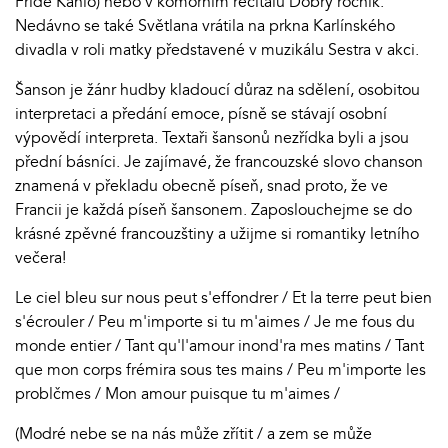
Frídě Kahló) nebo v komorním recitálu Dobrý ročník.
Nedávno se také Světlana vrátila na prkna Karlínského
divadla v roli matky představené v muzikálu Sestra v akci.
Šanson je žánr hudby kladoucí důraz na sdělení, osobitou
interpretaci a předání emoce, písně se stávají osobní
výpovědí interpreta. Textaři šansonů nezřídka byli a jsou
přední básníci. Je zajímavé, že francouzské slovo chanson
znamená v překladu obecně píseň, snad proto, že ve
Francii je každá píseň šansonem. Zaposlouchejme se do
krásné zpěvné francouzštiny a užijme si romantiky letního
večera!
Le ciel bleu sur nous peut s'effondrer / Et la terre peut bien
s'écrouler / Peu m'importe si tu m'aimes / Je me fous du
monde entier / Tant qu'l'amour inond'ra mes matins / Tant
que mon corps frémira sous tes mains / Peu m'importe les
problčmes / Mon amour puisque tu m'aimes /
(Modré nebe se na nás může zřítit / a zem se může