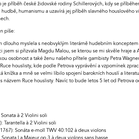
 je příběh české židovské rodiny Schillerových, kdy se příbě
tu, hudbě, humanismu a uzavírá jej příběh slavného houslového vi
nech.
n píše:
em dlouho myslela s neobvyklým literárně hudebním konceptem 
ci jsem si přizvala Magdu Malou, se kterou se mi skvěle hraje 
kou osobnost a také ženu našeho přítele gambisty Petra Wagnera
uce houslisty, kde podle Petrova vyprávění a vzpomínek zpracova
ká knížka a mně se velmi líbilo spojení barokních houslí a literat
 názvem Ruce houslisty. Navíc to bude letos 5 let od Petrova od
onata à 2 Violini soli
 Tarantella à 2 Violini soli
1767): Sonáta e-moll TWV 40:102 à deux violons
: Sonata La Majeur op.3 à deux violons sans basse