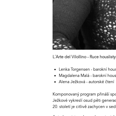
L´Arte del Vilollino - Ruce houslisty
Lenka Torgensen - barokní hou
Magdalena Malá - barokní hous
Alena Ježková - autorské čten
Komponovaný program přináší spoje
Ježkové vykreslí osud pěti generac
20. století je citlivě zachycen v s