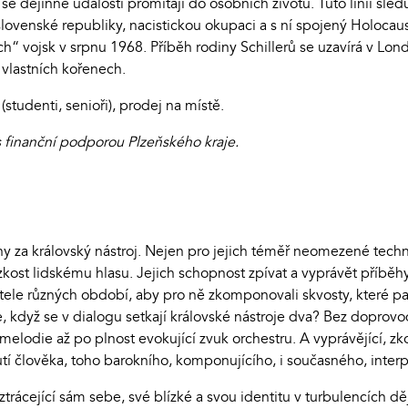
 se dějinné události promítají do osobních životů. Tuto linii sl
lovenské republiky, nacistickou okupaci a s ní spojený Holocaust
h“ vojsk v srpnu 1968. Příběh rodiny Schillerů se uzavírá v Lo
 vlastních kořenech.
studenti, senioři), prodej na místě.
 finanční podporou Plzeňského kraje.
ny za královský nástroj. Nejen pro jejich téměř neomezené techn
kost lidskému hlasu. Jejich schopnost zpívat a vyprávět příběhy 
tele různých období, aby pro ně zkomponovali skvosty, které pa
e, když se v dialogu setkají královské nástroje dva? Bez doprov
melodie až po plnost evokující zvuk orchestru. A vyprávějící, zk
tí člověka, toho barokního, komponujícího, i současného, inter
ácející sám sebe, své blízké a svou identitu v turbulencích ději