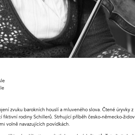
sle
le
í
ní zvuku barokních houslí a mluveného slova. Čtené úryvky z 
í fiktivní rodiny Schillerů. Strhující příběh česko-německo-žid
edmi volně navazujících povídkách.