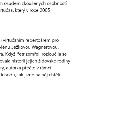
hem osudem zkoušených osobností
rtuóza, který v roce 2005
i virtuózním repertoárem pro
a Alenu Ježkovou Wagnerovou,
. Když Petr zemřel, rozloučila se
la historii jejich židovské rodiny
ury, autorka přečte v rámci
chodu, tak jsme na něj chtěli