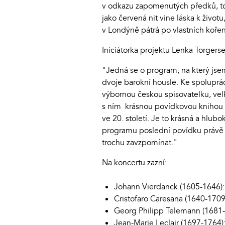
v odkazu zapomenutých předků, to
jako červená nit vine láska k živo
v Londýně pátrá po vlastních koře
Iniciátorka projektu Lenka Torgerse
"Jedná se o program, na který js
dvoje barokní housle. Ke spoluprá
výbornou českou spisovatelku, vel
s ním krásnou povídkovou knihou R
ve 20. století. Je to krásná a hlubo
programu poslední povídku právě s
trochu zavzpomínat."
Na koncertu zazní:
Johann Vierdanck (1605-1646): S
Cristofaro Caresana (1640-1709):
Georg Philipp Telemann (1681-
Jean-Marie Leclair (1697-1764)