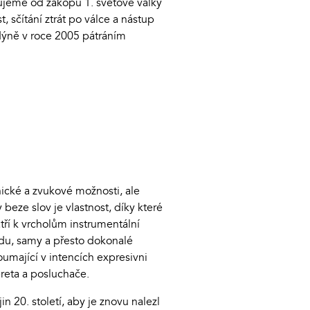
edujeme od zákopů 1. světové války
, sčítání ztrát po válce a nástup
ndýně v roce 2005 pátráním
ické a zvukové možnosti, ale
beze slov je vlastnost, díky které
tří k vrcholům instrumentální
odu, samy a přesto dokonalé
oumající v intencích expresivni
preta a posluchače.
n 20. století, aby je znovu nalezl