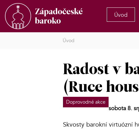
Úvod
Úvod
Radost v ba
(Ruce housl
Doprovodné akce
sobota 8. s
Skvosty barokní virtuózní 