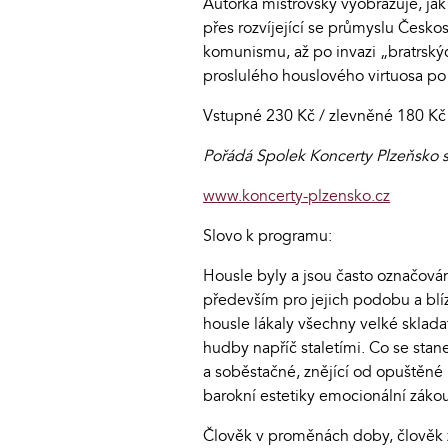
Autorka mistrovsky vyobrazuje, jak
přes rozvíjející se průmyslu Českos
komunismu, až po invazi „bratrskýc
proslulého houslového virtuosa po
Vstupné 230 Kč / zlevněné 180 Kč (
Pořádá Spolek Koncerty Plzeňsko s
www.koncerty-plzensko.cz
Slovo k programu:
Housle byly a jsou často označová
především pro jejich podobu a blíz
housle lákaly všechny velké sklada
hudby napříč staletími. Co se stan
a soběstačné, znějící od opuštěné 
barokní estetiky emocionální zákou
Člověk v proměnách doby, člověk ztr