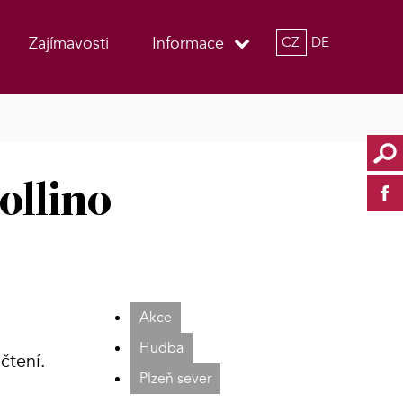
Zajímavosti
Informace
CZ
DE
ollino
Akce
Hudba
 čtení.
Plzeň sever